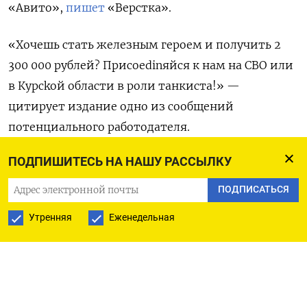
«Авито»,
пишет
«Верстка».
«Хочешь стать железным героем и получить 2
300 000 рублей? Приcoedinяйся к нам на CBO или
в Курсkой области в роли танкиста!» —
цитирует издание одно из сообщений
потенциального работодателя.
ПОДПИШИТЕСЬ НА НАШУ РАССЫЛКУ
Первые объявления о поиске военных появились
в аккаунте «ZOV Родины» в конце августа.
ПОДПИСАТЬСЯ
Работадатель искал связистов и танкистов,
Утренняя
Еженедельная
адреса, указанные в объявлениях, совпадают
с адресами военкоматов в Москве, Санкт-
Петербурге, Краснодаре, Красноярске,
Екатеринбурге и Новосибирске.