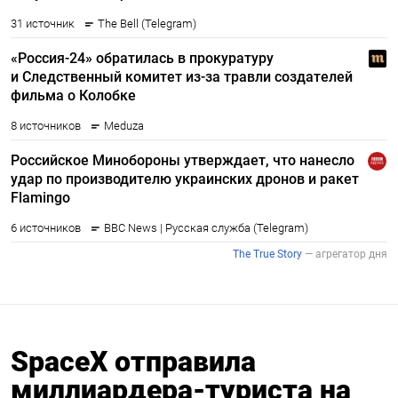
SpaceX отправила
миллиардера-туриста на