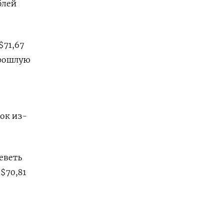
блей
$71,67
прошлую
ок из-
еветь
$70,81