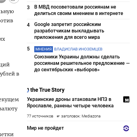
В МВД посоветовали россиянам не
3
льную
делиться своим мнением в интернете
ротив
Google запретит российским
4
разработчикам выкладывать
приложения для всего мира
их
5
МНЕНИЯ
ВЛАДИСЛАВ ИНОЗЕМЦЕВ
Союзники Украины должны сделать
россиянам решительное предложение —
нций
до сентябрьских «выборов»
ублей в
текущем
нвалюту
метки