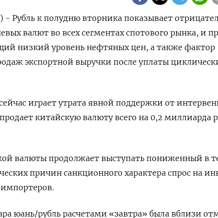
р) - Рубль к полудню вторника показывает отрицате
вых валют во всех сегментах спотового рынка, и п
щий низкий уровень нефтяных цен, а также фактор
родаж экспортной выручки после уплаты циклическ
сейчас играет утрата явной поддержки от интерве
продает китайскую валюту всего на 0,2 миллиарда р
ской валюты продолжает выступать пониженный в 
ческих причин санкционного характера спрос на и
 импортеров.
пара юань/рубль расчетами «завтра» была вблизи от