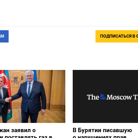
АМ
ПОДПИСАТЬСЯ В 
жан заявил о
В Бурятии писавшую
и поставлять газ в
о нарушениях прав