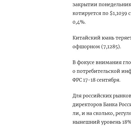
закрытии понедельника
котируется по $1,103
0,4%.
Китайский юань теряет 
офшорном (7,1285).
В фокусе внимания гло
о потребительской инф
ФРС 17-18 сентября.
Для российских рынко
директоров Банка Росс
ли, и на сколько, регу
нынешний уровень 18%