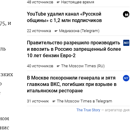
75, и
бль
изких
о
е
жном
енис