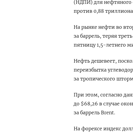
(НДПИ) для нефтяного 
против 0,88 триллиона 
На рынке нефти во втор
за баррель, теряя трет
пятницу 1,5-летнего м
Нефть дешевеет, поско
переизбытка углеводор
за тропического шторм
При этом, согласно да
до $68,26 в случае ок
за баррель Brent.
На форексе индекс долл