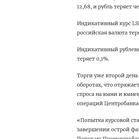
12,68, и рубль теряет ч
Индикативный курс LSEG 
российская валюта тер
Индикативный рублевый
теряет 0,1%.
Торги уже второй день
оборотах, что отражае
спроса на юани и юане
операций Центробанка
«Попытка курсовой ст
завершении острой фа
Попов из Промсвязьбан