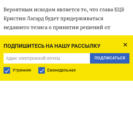
Вероятным исходом является то, что глава ЕЦБ
Кристин Лагард будет придерживаться
недавнего тезиса о принятии решений от
заседания к заседанию, исходя из поступающих
данных.
ПОДПИШИТЕСЬ НА НАШУ РАССЫЛКУ
ПОДПИСАТЬСЯ
Но она также может сказать, что все заседания
рассматриваются, сохранив возможность
Утренняя
Еженедельная
снижения ставки в октябре, хотя некоторые
осторожные ястребы и приводят доводы в
пользу более медленного смягчения, пока
инфляция в 20 странах еврозоны остается выше
целевого уровня ЕЦБ в 2%.
«Все внимание будет приковано к любым