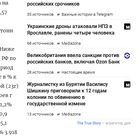
 на
,57
 тонн
. Ниже
 РФ по
ериод
т в % к
й (23г)
оев г
11,2%
0,9
5,1
% 3.918