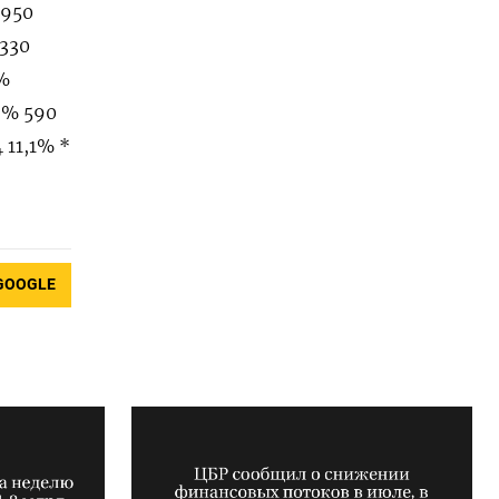
.950
.330
8%
6% 590
 11,1% *
GOOGLE