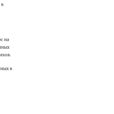
 в
с на
ячных
иков.
нных в