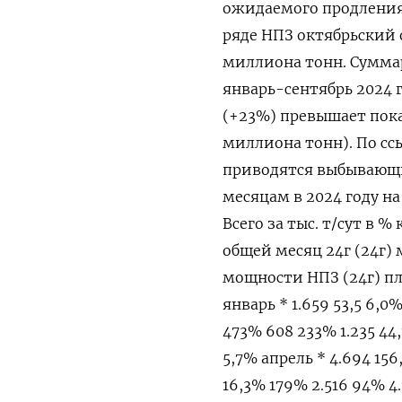
ожидаемого продления
ряде НПЗ октябрьский
миллиона тонн. Сумма
январь-сентябрь 2024 г
(+23%) превышает пока
миллиона тонн). По сс
приводятся выбывающи
месяцам в 2024 году н
Всего за тыс. т/сут в %
общей месяц 24г (24г
мощности НПЗ (24г) пла
январь * 1.659 53,5 6,0
473% 608 233% 1.235 44,1
5,7% апрель * 4.694 156,
16,3% 179% 2.516 94% 4.