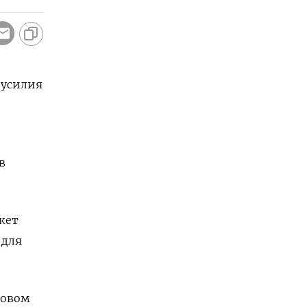
 усилия
в
жет
 для
ковом