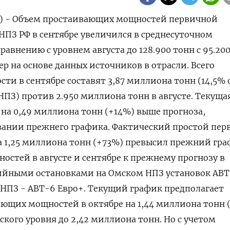
ер) - Объем простаивающих мощностей первичной
НПЗ РФ в сентябре увеличился в среднесуточном
авнению с уровнем августа до 128.900 тонн с 95.200
р на основе данных источников в отрасли. Всего
и в сентябре составят 3,87 миллиона тонн (14,5% 
З) против 2.950 миллиона тонн в августе. Текуща
 на 0,49 миллиона тонн (+14%) выше прогноза,
овании прежнего графика. Фактический простой пе
а 1,25 миллиона тонн (+73%) превысил прежний гра
стей в августе и сентябре к прежнему прогнозу в
ийными остановками на Омском НПЗ установок АВТ
 НПЗ - АВТ-6 Евро+. Текущий график предполагает
ющих мощностей в октябре на 1,44 миллиона тонн 
ского уровня до 2,42 миллиона тонн. Но с учетом