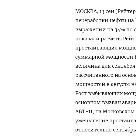
МОСКВА, 13 сен (Рейт
переработки нефти на 
выражении на 34% по ср
показали расчеты Рейте
простаивающие мощност
суммарной мощности НП
величина для сентября
рассчитанного на осн
мощностей в августе н
Рост выбывающих мощно
основном вызван авар
АВТ-11, на Московском
уменьшение простаива
относительно сентябрь