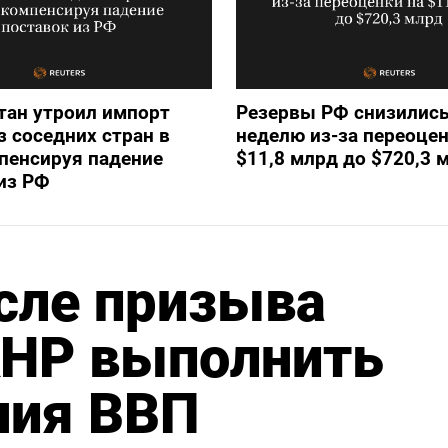
тан утроил импорт
Резервы РФ снизились
з соседних стран в
неделю из-за переоцен
пенсируя падение
$11,8 млрд до $720,3 
из РФ
сле призыва
КНР выполнить
ния ВВП