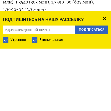
млн), 1,3540 (303 млн), 1,3590-00 (627 млн),
1,3690-95 (2,3 млрд)
ПОДПИШИТЕСЬ НА НАШУ РАССЫЛКУ
AUD/USD: 0,6600 (530 млн), 0,6740 (1,41 млрд),
ПОДПИСАТЬСЯ
0,6800 (533 млн), 0,6840-50 (1,04 млрд)
Утренняя
Еженедельная
GBP/USD: 1,3190 (370 млн)
EUR/GBP: 0,8500 (476 млн)
EUR/CHF: 0,9410 (293 млн), 0,9480 (350 млн)
EUR/JPY: 158,17 (937 млн), 162,75 (840 млн)
Оригинал сообщения на английском языке
доступен по коду (Московское бюро)