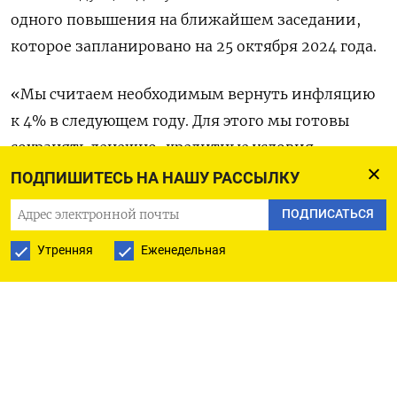
одного повышения на ближайшем заседании,
которое запланировано на 25 октября 2024 года.
«Мы считаем необходимым вернуть инфляцию
к 4% в следующем году. Для этого мы готовы
сохранять денежно-кредитные условия
жесткими столько, сколько потребуется. Мы
ПОДПИШИТЕСЬ НА НАШУ РАССЫЛКУ
также готовы продолжить повышение ключевой
ПОДПИСАТЬСЯ
ставки», - сказала глава ЦБР Эльвира
Утренняя
Еженедельная
Набиуллина.
Большинство опрошенных Рейтер аналитиков
(15 из 27) в понедельник говорили, что на
заседании в пятницу ЦБР сохранит ключевую
ставку на уровне 18%, отложив вопрос о ее