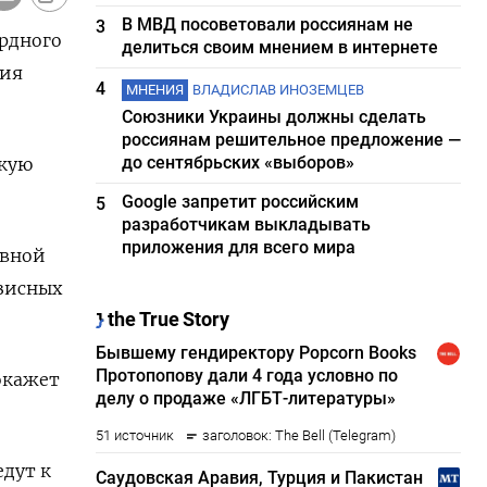
В МВД посоветовали россиянам не
3
ордного
делиться своим мнением в интернете
ния
4
МНЕНИЯ
ВЛАДИСЛАВ ИНОЗЕМЦЕВ
Союзники Украины должны сделать
россиянам решительное предложение —
до сентябрьских «выборов»
скую
Google запретит российским
5
разработчикам выкладывать
приложения для всего мира
рвной
зисных
окажет
едут к