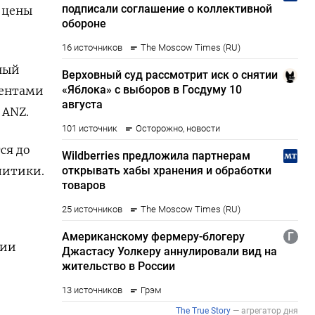
 цены
ный
ментами
 ANZ.
ся до
литики.
сии