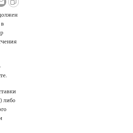
 должен
 в
ор
гчения
о
те.
ставки
) либо
ого
и