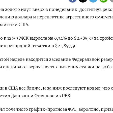
 на золото идут вверх в понедельник, достигнув рек
блению доллара и перспективе агрессивного смягче
олитики США.
 к 12:59 МСК выросла на 0,34% до $2.585,37​ за трой
ия рекордной отметки в $2.589,59.
этой неделе находится заседание Федеральной резе
ы оценивают вероятность снижения ставки на 50 ба
и в США все ближе, и за ним последуют новые, что 
етил Джованни Стауново из UBS.
я точечного график-прогноза ФРС, вероятно, прив