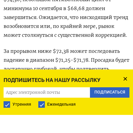
минимума 10 сентября в $68,68 должен
завершиться. Ожидается, что нисходящий тренд
возобновится или, по крайней мере, рынок
может столкнуться с существенной коррекцией.
За прорывом ниже $72,38 может последовать
падение в диапазон $71,25-$71,78. Просадка будет
достаточно глубокой, чтобы подтвердить
завершение отскока.
ПОДПИШИТЕСЬ НА НАШУ РАССЫЛКУ
ПОДПИСАТЬСЯ
На суточном графике развивается откат в
направлении медвежьего клина. В настоящее
Утренняя
Еженедельная
время предполагается, что откат может
закончиться в районе отметки $74,76, так как
клин предполагает медвежью цель на уровне $55.