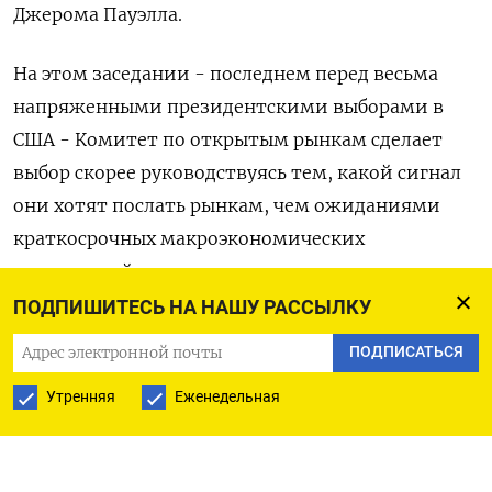
Джерома Пауэлла.
На этом заседании - последнем перед весьма
напряженными президентскими выборами в
США - Комитет по открытым рынкам сделает
выбор скорее руководствуясь тем, какой сигнал
они хотят послать рынкам, чем ожиданиями
краткосрочных макроэкономических
последствий.
ПОДПИШИТЕСЬ НА НАШУ РАССЫЛКУ
Снижение ставки на половину процентного
ПОДПИСАТЬСЯ
пункта, вероятность которого на денежных
рынках сейчас оценивается более чем в 60%,
Утренняя
Еженедельная
будет свидетельствовать о стремлении
поддержать экономический рост и рынок труда.