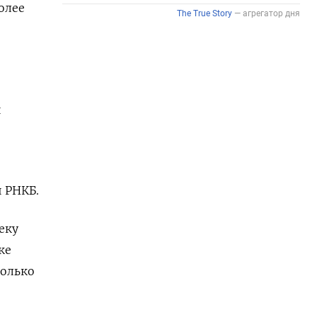
олее
и
и РНКБ.
еку
ке
только