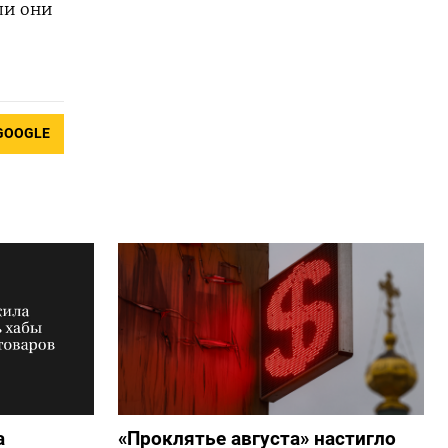
ли они
GOOGLE
а
«Проклятье августа» настигло