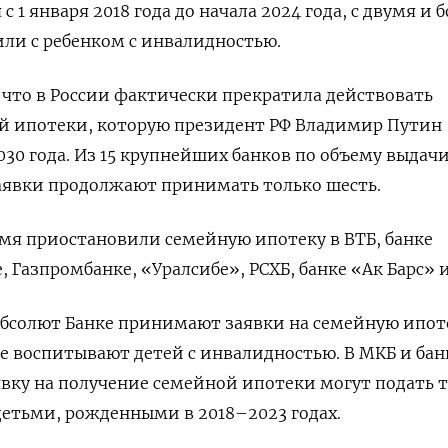
 1 января 2018 года до начала 2024 года, с двумя и б
или с ребенком с инвалидностью.
, что в России фактически прекратила действовать
й ипотеки, которую президент РФ Владимир Путин
030 года. Из 15 крупнейших банков по объему выдач
аявки продолжают принимать только шесть.
мя приостановили семейную ипотеку в ВТБ, банке
 Газпромбанке, «Уралсибе», РСХБ, банке «Ак Барс» 
Абсолют Банке принимают заявки на семейную ипот
ые воспитывают детей с инвалидностью. В МКБ и бан
вку на получение семейной ипотеки могут подать 
детьми, рожденными в 2018–2023 годах.