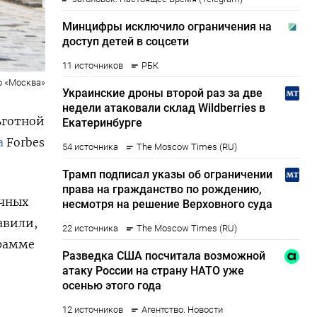
о «Москва»
ьготной
а
Forbes
ечных
авили,
грамме