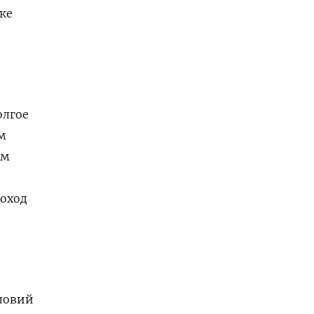
ке
олгое
м
ым
доход
словий