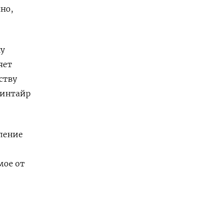
но,
ку
яет
ству
кинтайр
ление
мое от