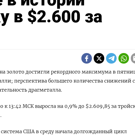
у в $2.600 за
ы на золото достигли рекордного максимума в пятни
алли; перспектива большего количества снижений 
тельность драгметалла.
о к 13:42 МСК выросла на 0,9% до $2.609,85​ за тройс
.
 система США в среду начала долгожданный цикл