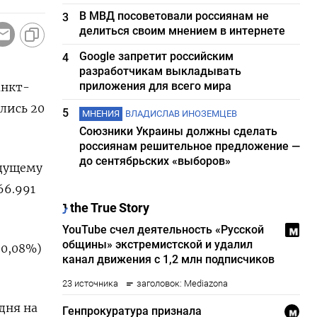
В МВД посоветовали россиянам не
3
делиться своим мнением в интернете
Google запретит российским
4
разработчикам выкладывать
приложения для всего мира
анкт-
лись 20
5
МНЕНИЯ
ВЛАДИСЛАВ ИНОЗЕМЦЕВ
Союзники Украины должны сделать
россиянам решительное предложение —
до сентябрьских «выборов»
ыдущему
66.991
-0,08%)
дня на