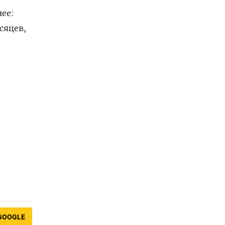
нее:
сяцев,
GOOGLE