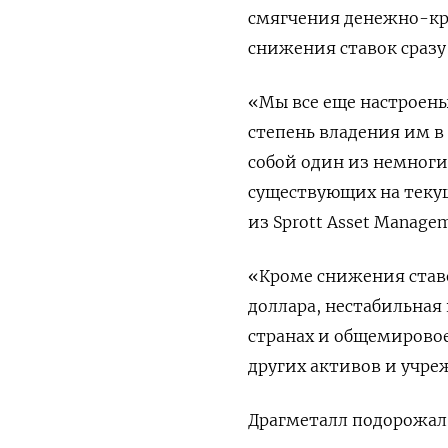
смягчения денежно-кре
снижения ставок сразу
«Мы все еще настроены
степень владения им в
собой один из немноги
существующих на теку
из Sprott Asset Manage
«Кроме снижения ставо
доллара, нестабильная
странах и общемировое
других активов и учре
Драгметалл подорожал б