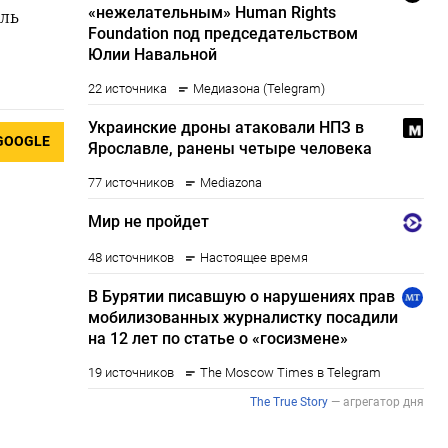
бль
GOOGLE