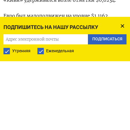
Евро был малоподвижен на уровне $1,1162​.
ПОДПИШИТЕСЬ НА НАШУ РАССЫЛКУ
Фунт стерлингов не показывал ярко выраженной
ПОДПИСАТЬСЯ
динамики, торгуясь у отметки $1,3285​.
Утренняя
Еженедельная
Швейцарский франк поднялся на 0,13% до 0,8466​
.
Юань на материковом рынке вырос на 0,29% до​
7,047​, а на офшорном - подорожал на 0,33% до
7,0471.
Биткоин поднялся на 1,55% до $64.008,08
Эфириум прибавил 3,62% до $2.555,01.