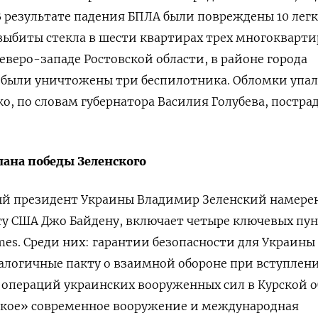
В результате падения БПЛА были повреждены 10 лег
выбиты стекла в шести квартирах трех многокварт
северо-западе Ростовской области, в районе города
были уничтожены три беспилотника. Обломки упа
ко, по словам губернатора Василия Голубева, постр
лана победы Зеленского
ый президент Украины Владимир Зеленский намере
у США Джо Байдену, включает четыре ключевых пун
mes. Среди них: гарантии безопасности для Украины
налогичные пакту о взаимной обороне при вступлен
операций украинских вооруженных сил в Курской о
ское» современное вооружение и международная