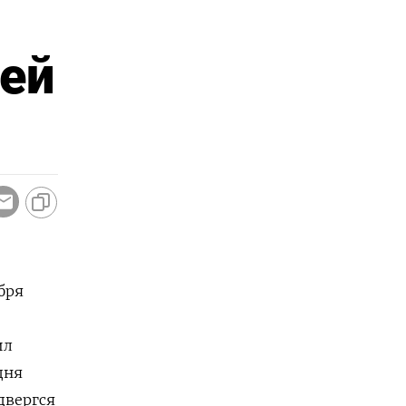
чей
бря
ил
дня
двергся