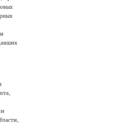
ковых
ирных
ли
адавших
н
кта,
ии
бласти,