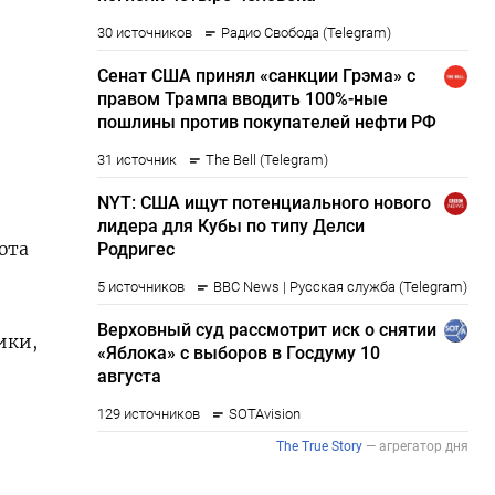
юта
ики,