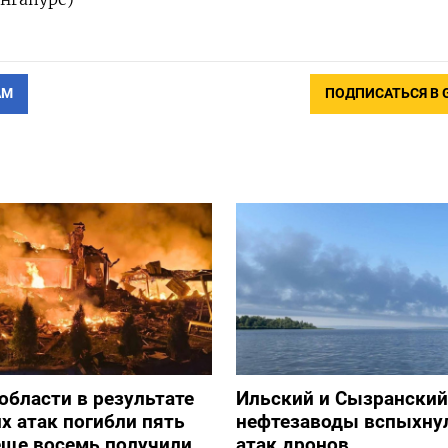
АМ
ПОДПИСАТЬСЯ В 
 области в результате
Ильский и Сызранский
х атак погибли пять
нефтезаводы вспыхну
еще восемь получили
атак дронов