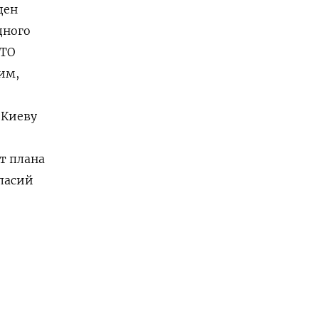
ден
дного
АТО
им,
 Киеву
т плана
гласий