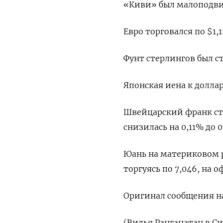
«Киви» был малоподвиж
Евро торговался по $1,11
Фунт стерлингов был ст
Японская иена к доллар
Швейцарский франк ста
снизилась на 0,11%​ до 
Юань на материковом 
торгуясь по 7,046​, на
Оригинал сообщения на
(Видья Ранганатан в С