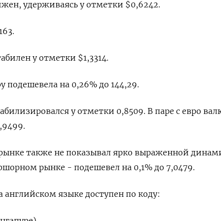
ен, удерживаясь у отметки $0,6242​.
63​.
абилен у отметки $1,3314​.
у подешевела на 0,26%​ до 144,29.
билизировался у отметки 0,8509​. В паре с евро вал
0,9499.
рынке также не показывал ярко выраженной динам
 офшорном рынке - подешевел на 0,1% до 7,0479.
 английском языке доступен по коду:
ингапуре)