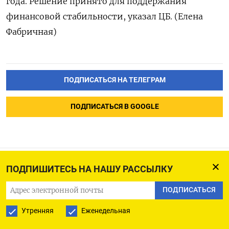
года. Решение принято для поддержания
финансовой стабильности, указал ЦБ. (Елена
Фабричная)
ПОДПИСАТЬСЯ НА ТЕЛЕГРАМ
ПОДПИСАТЬСЯ В GOOGLE
ПОДПИШИТЕСЬ НА НАШУ РАССЫЛКУ
ЦБ заподозрили
ПОДПИСАТЬСЯ
в фальсификации данных
по сырьевым доходам
Утренняя
Еженедельная