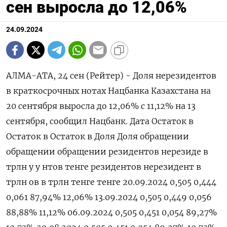
сен выросла до 12,06%
24.09.2024
АЛМА-АТА, 24 сен (Рейтер) - Доля нерезидентов в краткосрочных нотах Нацбанка Казахстана на 20 сентября выросла до 12,06% с 11,12% на 13 сентября, сообщил Нацбанк. Дата Остаток в Остаток в Остаток в Доля Доля обращении обращении обращении резидентов нерезиде в трлн у у нтов тенге резидентов нерезидент в трлн ов в трлн тенге тенге 20.09.2024 0,505 0,444 0,061 87,94% 12,06% 13.09.2024 0,505 0,449 0,056 88,88% 11,12% 06.09.2024 0,505 0,451 0,054 89,27% 10,73% 29.08.2024 0,505 0,451 0,054 89,27% 10,73% 23.08.2024 0,505 0,451 0,055 89,17% 10,83% 16.08.2024 0,505 0,475 0,030 93,99% 6,01% 09.08.2024 0,505 0,471 0,035 93,17% 6,83% 02.08.2024 0,505 0,460 0,045 91,05% 8,95% 26.07.2024 0,505 0,454 0,052 89,81% 10,19% 19.07.2024 0,405 0,405 0,00 100% 0,00% 12.07.2024 0,405 0,397 0,008 97,95% 2,05% 05.07.2024 0,405 0,385 0,020 95,05% 4,95% 28.06.2024 0,405 0,384 0,021 94,86% 5,14% 21.06.2024 0,429 0,415 0,014 96,74% 3,26% 14.06.2024 0,429 0,406 0,023 94,67% 5,33% 07.06.2024 0,429 0,385 0,044 89,75% 10,25% 31.05.2024 0,429 0,409 0,021 95,15% 4,85% 24.05.2024 0,408 0,402 0,006 98,57% 1,43% 17.05.2024 0,408 0,355 0,053 87,12% 12,88% 10.05.2024 0,408 0,355 0,053 87,12% 12,88% 04.05.2024 0,408 0,407 0,001 99,84% 0,16% 26.04.2024 0,505 0,493 0,012 97,55% 2,45% 19.04.2024 0,505 0,400 0,106 79,09% 20,91% 12.04.2024 0,505 0,399 0,106 79,04% 20,96% 05.04.2024 0,505 0,489 0,017 96,71% 3,29% 29.03.2024 0,505 0,436 0,070 86,22% 13,78% 20.03.2024 0,505 0,436 0,070 86,22% 13,78% 15.03.2024 0,505 0,436 0,070 86,22% 13,78% 07.03.2024 0,505 0,436 0,070 86,22% 13,78% 01.03.2024 0,808 0,757 0,052 93,63% 6,37% 23.02.2024 0,808 0,695 0,114 85,94% 14,06% 16.02.2024 0,808 0,705 0,103 87,20% 12,80% 09.02.2024 0,808 0,741 0,067 91,72% 8,28% 02.02.2024 1,011 0,961 0,050 95,05% 4,95% 26.01.2024 1,011 0,959 0,052 94,86% 5,14% 19.01.2024 1,011 0,960 0,052 94,91% 5,09% 12.01.2024 1,011 0,961 0,050 95,05% 4,95% 05.01.2024 1,210 1,200 0,010 99,14% 0,86% 29.12.2023 1,210 1,200 0,010 99,14% 0,86% 22.12.2023 1,416 1,406 0,010 99,26% 0,74% 08.12.2023 1,619 1,578 0,041 97,45% 2,55% 24.11.2023 1,923 1,892 0,031 98,37% 1,63% 17.11.2023 1,923 1,881 0,042 97,83% 2,17% 10.11.2023 2,126 2,084 0,042 98,02% 1,98% 03.11.2023 2,126 2,084 0,042 98,05% 1,95% 27.10.2023 2,430 2,362 0,068 97,20% 2,80% 20.10.2023 2,430 2,355 0,075 96,90% 3,10% 13.10.2023 2,679 2,590 0,088 96,70% 3,30% 06.10.2023 2,678 2,569 0,082 97,00% 3,00% 29.09.2023 2,889 2,808 0,080 97,22% 2,78% 22.09.2023 2,889 2,805 0,084 97,10% 2,90% 15.09.2023 2,905 2,834 0,071 97,55% 2,45% 08.09.2023 2,905 2,834 0,071 97,55% 2,45% 01.09.2023 2,836 2,741 0,095 96,65% 3,35% 25.08.2023 2,836 2,744 0,093 96,74% 3,26% 18.08.2023 3,270 3,178 0,092 97,19% 2,81% 11.08.2023 3,270 3,178 0,092 97,19% 2,81% 04.08.2023 3,057 2,950 0,107 96,52% 3,48% 28.07.2023 3,057 2,948 0,109 96,45% 3,55% 21.07.2023 2,771 2,675 0,097 96,51% 3,49% 14.07.2023 2,771 2,675 0,097 96,51% 3,49% 05.07.2023 2,878 2,832 0,047 98,38% 1,62% 01.07.2023 2,878 2,832 0,047 98,38% 1,62% 23.06.2023 2,417 2,356 0,061 97,48% 2,52% 16.06.2023 2,417 2,356 0,061 97,48% 2,52% 09.06.2023 2,569 2,464 0,105 95,91% 4,09% 02.06.2023 2,569 2,464 0,105 95,91% 4,09% 26.05.2023 2,862 2,762 0,100 96,50% 3,50% 19.05.2023 2,862 2,762 0,100 96,50% 3,50% 12.05.2023 2,764 2,634 0,130 95,30% 4,70% 05.05.2023 2,764 2,629 0,135 95,10% 4,90% 28.04.2023 2,738 2