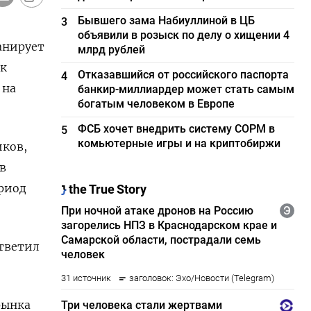
Бывшего зама Набиуллиной в ЦБ
3
объявили в розыск по делу о хищении 4
анирует
млрд рублей
 к
Отказавшийся от российского паспорта
4
 на
банкир-миллиардер может стать самым
богатым человеком в Европе
ФСБ хочет внедрить систему СОРМ в
5
комьютерные игры и на криптобиржи
иков,
в
ериод
ответил
рынка