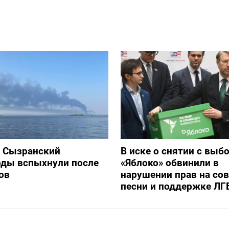
и Сызранский
В иске о снятии с выб
оды вспыхнули после
«Яблоко» обвинили в
ов
нарушении прав на со
песни и поддержке ЛГ