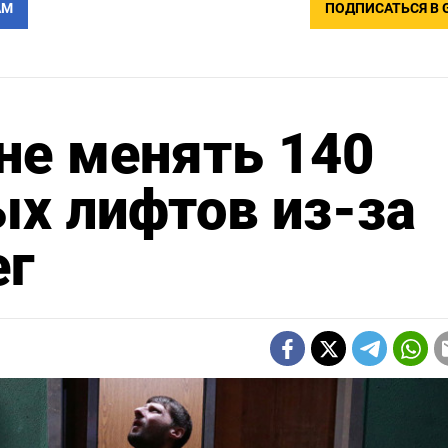
АМ
ПОДПИСАТЬСЯ В 
не менять 140
х лифтов из-за
ег