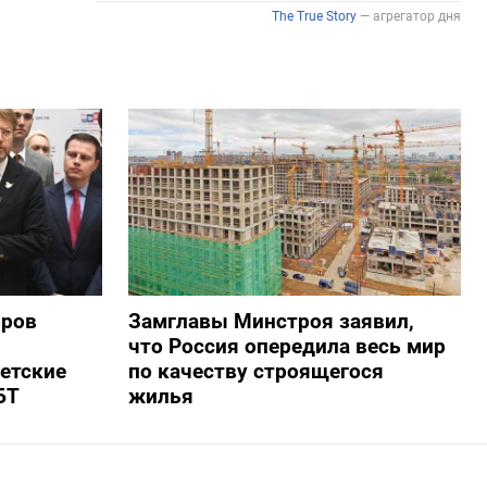
оров
Замглавы Минстроя заявил,
что Россия опередила весь мир
ветские
по качеству строящегося
БТ
жилья