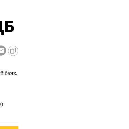
ЦБ
й банк.
е)