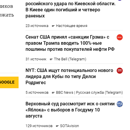
ников
ржать
GOOGLE