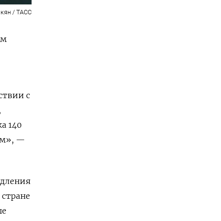
кян / ТАСС
ом
ствии с
,
а 140
им», —
одления
 стране
ые