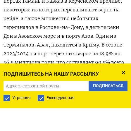
портах Тамань и Кавказ в Керченском проливе,
некоторые из которых переваливают зерно на
рейде, а также множество небольших
терминалов в Ростове-на-Дону, в дельте реки
Дон в Азовском море и в порту Азов. Один из
терминалов, Авал, находится в Крыму. В сезоне
2023/2024 экспорт через них вырос на 18,9% до
56,5 миллиона тонн, что составляет 90,5% всего
морского экспорта зерна. Планы расширения -
ПОДПИШИТЕСЬ НА НАШУ РАССЫЛКУ
Группа Дело, которой принадлежит зерновой
ПОДПИСАТЬСЯ
терминал КСК в крупнейшем в РФ порту в
Новороссийске, планирует увеличить его
Утренняя
Еженедельная
мощность до 10,5 миллиона тонн с 9 миллионов
тонн. Срок компания не называет. -
Объединенная зерновая компания и Группа