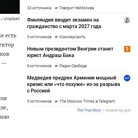
 / unsplash
е есть
ектор
юков
х —
сли
зе,
свою