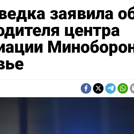
ведка заявила о
одителя центра
виации Миноборо
вье