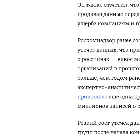
Он также отметил, что
продавая данные перед
ущерба компаниям и го
Роскомнадзор ранее соо
утечек данных, что пр
о россиянах — вдвое м
организаций в прошлом 
больше, чем годом ране
экспертно-аналитическ
произошла
еще одна кр
миллионов записей о р
Резкий рост утечек да
групп после начала ко