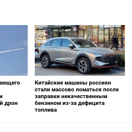
жающего
Китайские машины россиян
стали массово ломаться после
и
заправки некачественным
й дрон
бензином из-за дефицита
топлива