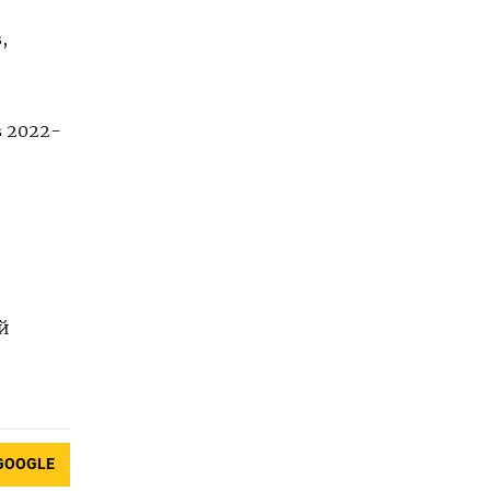
,
в 2022-
й
GOOGLE