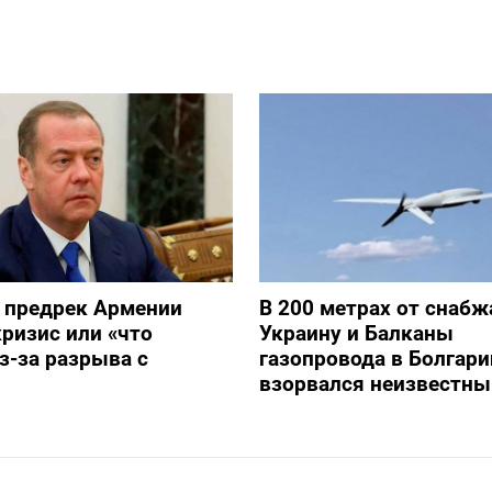
 предрек Армении
В 200 метрах от снаб
ризис или «что
Украину и Балканы
з-за разрыва с
газопровода в Болгари
взорвался неизвестны