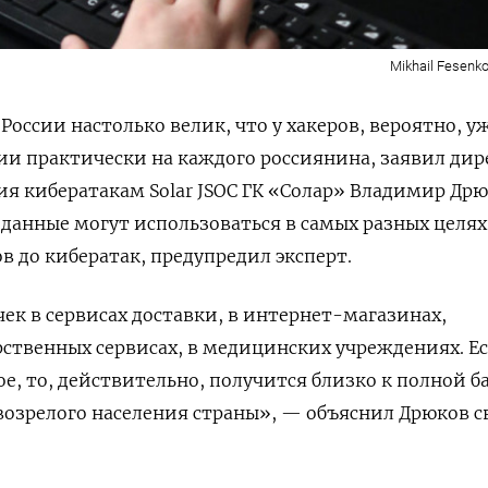
Mikhail Fesenko
России настолько велик, что у хакеров, вероятно, уж
и практически на каждого россиянина, заявил дир
я кибератакам Solar JSOC ГК «Солар» Владимир Др
и данные могут использоваться в самых разных целя
в до кибератак, предупредил эксперт.
чек в сервисах доставки, в интернет-магазинах,
рственных сервисах, в медицинских учреждениях. Е
е, то, действительно, получится близко к полной ба
возрелого населения страны
», — объяснил Дрюков 