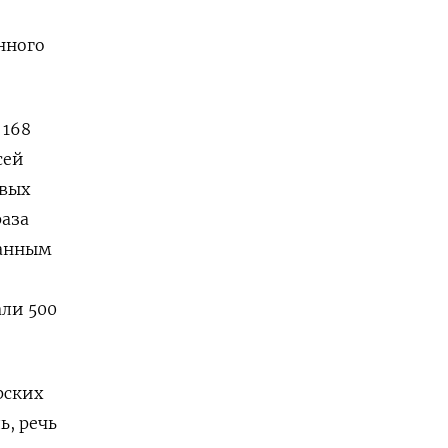
нного
 168
сей
овых
раза
данным
али 500
рских
ь, речь