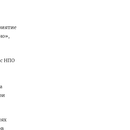
приятие
но»,
 с НПО
а
ри
лях
ов