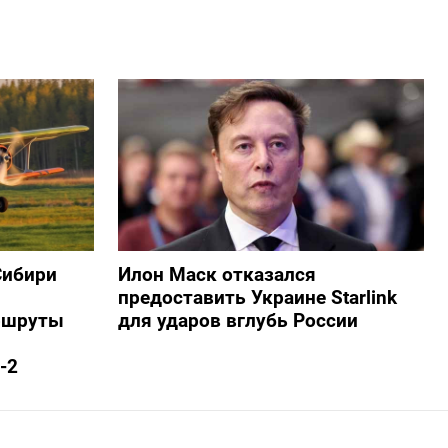
Сибири
Илон Маск отказался
предоставить Украине Starlink
ршруты
для ударов вглубь России
-2