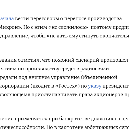
ачала
вести переговоры о переносе производства
Микрон». Но с этим «не сложилось», поэтому пред
управление, чтобы «не дать ему сгинуть окончатель
издания отметил, что похожий сценарий произошел
ятием по производству средств радиосвязи
ередали под внешнее управление Объединенной
корпорации (входит в «Ростех») по
указу
президент
зволяющему приостанавливать права акционеров п
ление применяется при банкротстве должника в це
атежеспособности. Но в картотеке арбитражных суд