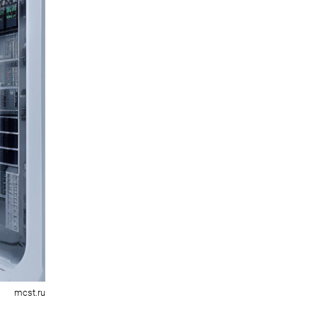
mcst.ru