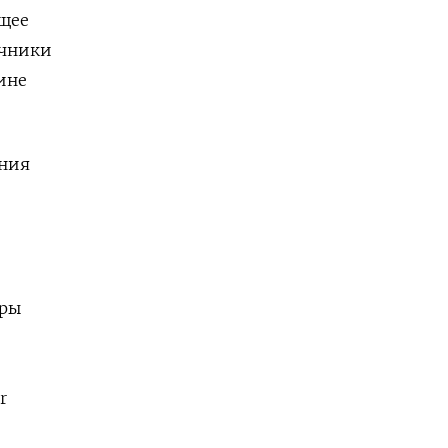
щее
очники
ине
ения
еры
r