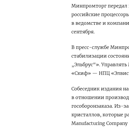
Минпромторг передал 
российские процессоры
в ведомстве и компани
сентября.
В пресс-службе Минпро
стабилизации состояни
„Эльбрус“».
Управлять 
«Скиф» — НПЦ «Элвис
Собеседник издания н
в отношении производ
гособоронзаказа. Из-з
кристаллов, которые ра
Manufacturing Company