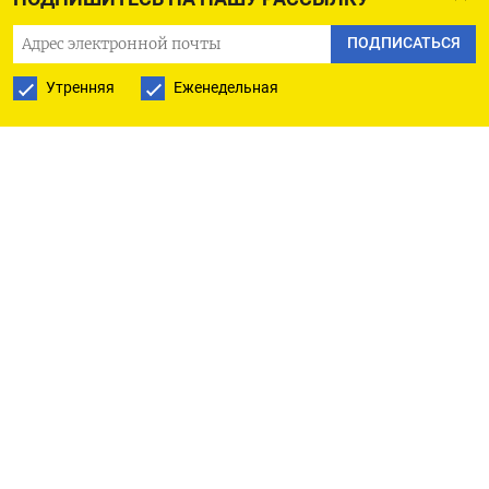
основе которого строится новый бюджет,
ПОДПИСАТЬСЯ
следует, что тарифы ЖКХ в 2025 году
Утренняя
Еженедельная
проиндексируют так же, как и в 2024 году – не
на планировавшиеся ранее 5,7%, а на 11,9%.
«Чисто технически, это добавит
дополнительные 0,5 процентного пункта в
инфляцию в следующем году. Нас тревожит и то,
что это ставит под сомнение сохранение
практики индексирования тарифов на
величину, близкую к цели по инфляции (4%), в
дальнейшем», - сообщили аналитики Ренессанс
Капитала.
По оценке Родиона Латыпова, главного