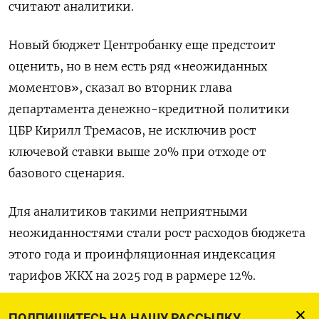
считают аналитики.
Новый бюджет Центробанку еще предстоит
оценить, но в нем есть ряд «неожиданных
моментов», сказал во вторник глава
департамента денежно-кредитной политики
ЦБР Кирилл Тремасов, не исключив рост
ключевой ставки выше 20% при отходе от
базового сценария.
Для аналитиков такими неприятными
неожиданностями стали рост расходов бюджета
этого года и проинфляционная индексация
тарифов ЖКХ на 2025 год в раpмере 12%.
Из нового прогноза Минэкономразвития, на
ПОДПИШИТЕСЬ НА НАШУ РАССЫЛКУ