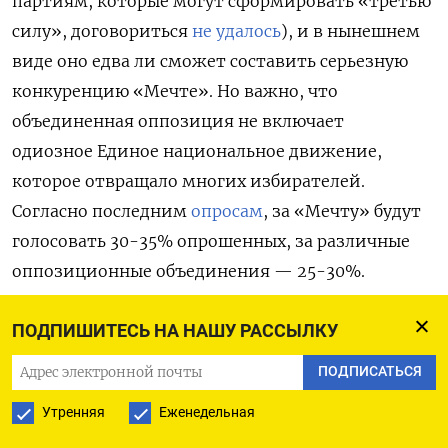
партиям, которые могут сформировать «третью
силу», договориться
не удалось
), и в нынешнем
виде оно едва ли сможет составить серьезную
конкуренцию «Мечте». Но важно, что
объединенная оппозиция не включает
одиозное Единое национальное движение,
которое отвращало многих избирателей.
Согласно последним
опросам
, за «Мечту» будут
голосовать 30-35% опрошенных, за различные
оппозиционные объединения — 25-30%.
«Партия власти» контролирует основные
ПОДПИШИТЕСЬ НА НАШУ РАССЫЛКУ
медиа, давит на бюджетников и активно
ПОДПИСАТЬСЯ
стремится привлечь на свою сторону верующих,
Утренняя
Еженедельная
пугая свободой нравов в Европе. С этой целью
грузинский парламент
принял
в сентябре