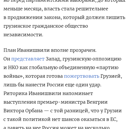
но перед парламентскими выборами, до которых
меньше месяца, власть стала решительнее
в продвижении закона, который должен лишить
грузинское гражданское общество
независимости.
План Иванишвили вполне прозрачен.
Он
представляет
Запад, грузинскую оппозицию
и НКО как глобальную объединенную «партию
войны», которая готова
пожертвовать
Грузией,
лишь бы нанести России еще один удар.
Риторика Иванишвили напоминает
выступления премьер-министра Венгрии
Виктора Орбана — с той разницей, что у Грузии
с такой политикой нет шансов оказаться в ЕС,
а давить на нее Россия может на несколько