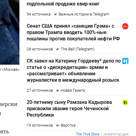
о «Москва»
 версии
и
нять