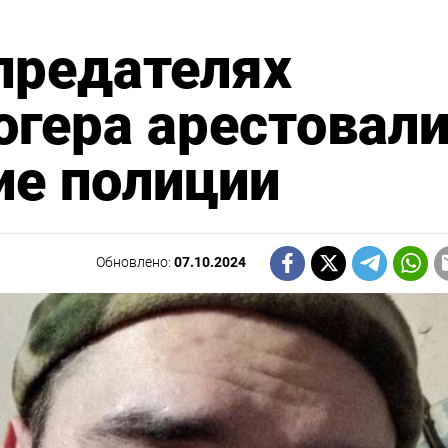
предателях
огера арестовал
ие полиции
Обновлено:
07.10.2024