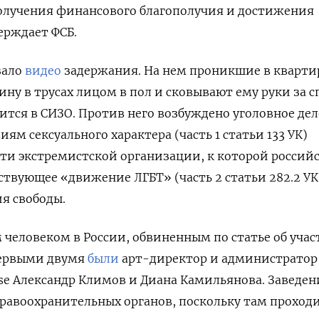
получения финансового благополучия и достижения
ерждает ФСБ.
зало
видео
задержания. На нем проникшие в кварти
ну в трусах лицом в пол и сковывают ему руки за с
ится в СИЗО. Против него в
озбуждено уголовное дел
ям сексуального характера (часть 1 статьи 133 УК)
сти экстремистской организации, к которой россий
ствующее «движение ЛГБТ» (часть 2 статьи 282.2 УК
ия свободы.
 человеком в России, обвиненным по статье об уча
Первыми двумя
были
арт-директор и администратор
ose Александр Климов и Диана Камильянова. Заведен
правоохранительных органов, поскольку там проход