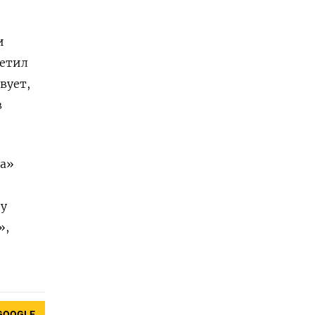
и
ретил
вует,
в
ма»
ду
»,
GOOGLE