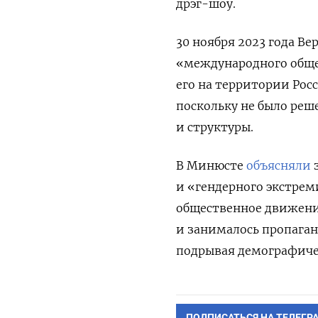
дрэг-шоу.
30 ноября 2023 года В
«международного обще
его на территории Рос
поскольку не было реше
и структуры.
В Минюсте
объясняли
з
и «гендерного экстрем
общественное движение
и занималось пропага
подрывая демографиче
ПОДПИСАТЬСЯ НА ТЕЛЕГР