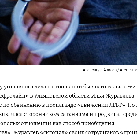
Александр Авилов / Агентств
у уголовного дела в отношении бывшего главы сети
ефролайн» в Ульяновской области Ильи Журавлева,
те по обвинению в пропаганде «движения ЛГБТ». По
«являлся сторонником сатанизма и продвигал сред
ополых отношений как способ приобщения
тву». Журавлев «склонял» своих сотрудников «при