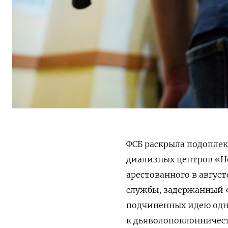
ФСБ раскрыла подоплек
диализных центров «Н
арестованного в авгус
службы, задержанный 
подчиненных идею одн
к дьяволопоклонничес