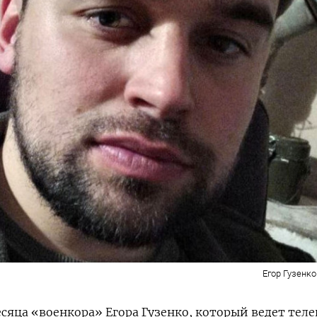
Егор Гузенко
есяца «военкора» Егора Гузенко, который ведет тел