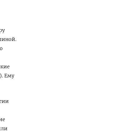
ру
пиной.
о
ские
). Ему
стии
ие
или