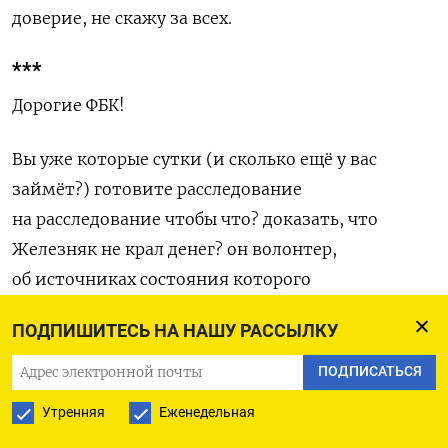
доверие, не скажу за всех.
***
Дорогие ФБК!
Вы уже которые сутки (и сколько ещё у вас
займёт?) готовите расследование
на расследование чтобы что? доказать, что
Железняк не крал денег? он волонтер,
об источниках состояния которого
вы не обязаны знать? нет обвинительного
ПОДПИШИТЕСЬ НА НАШУ РАССЫЛКУ
решения суда? «…разумные основание
полагать…», «…сомнения трактуются в пользу…»,
ПОДПИСАТЬСЯ
презумпция невиновности?
Утренняя
Еженедельная