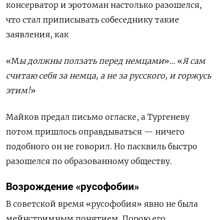
консерватор и эротоман настолько разошелся,
что стал приписывать собеседнику такие
заявления, как
«М
ы должны ползать перед немцами
»... «
Я сам
считаю себя за немца, а не за русского, и горжусь
этим!
»
Майков предал письмо огласке, а Тургеневу
потом пришлось оправдываться — ничего
подобного он не говорил. Но пасквиль быстро
разошелся по образованному обществу.
Возрождение «русофобии»
В советской время «русофобия» явно не была
мейнстримным понятием. Порою его