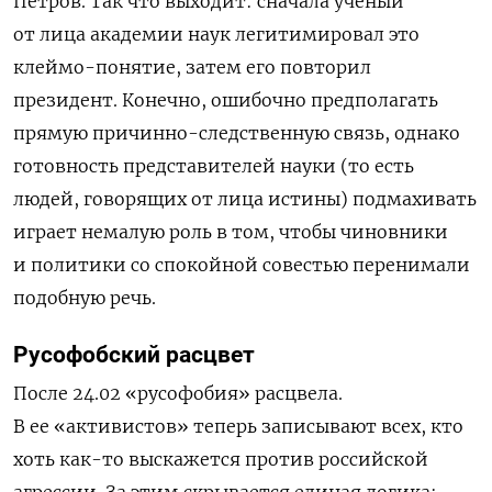
Петров. Так что выходит: сначала ученый
от лица академии наук легитимировал это
клеймо-понятие, затем его повторил
президент. Конечно, ошибочно предполагать
прямую причинно-следственную связь, однако
готовность представителей науки (то есть
людей, говорящих от лица истины) подмахивать
играет немалую роль в том, чтобы чиновники
и политики со спокойной совестью перенимали
подобную речь.
Русофобский расцвет
После 24.02 «русофобия» расцвела.
В ее «активистов» теперь записывают всех, кто
хоть как-то выскажется против российской
агрессии. За этим скрывается единая логика: