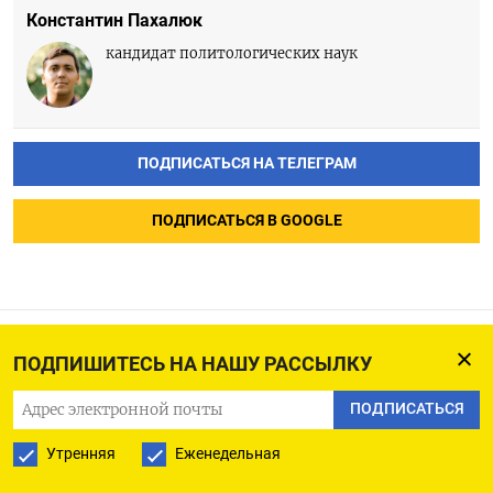
Константин Пахалюк
кандидат политологических наук
ПОДПИСАТЬСЯ НА ТЕЛЕГРАМ
ПОДПИСАТЬСЯ В GOOGLE
ПОДПИШИТЕСЬ НА НАШУ РАССЫЛКУ
NYT: Путин назвал Украину
«вымышленной страной»
ПОДПИСАТЬСЯ
на первой встрече
Утренняя
Еженедельная
с Трампом и предостерег