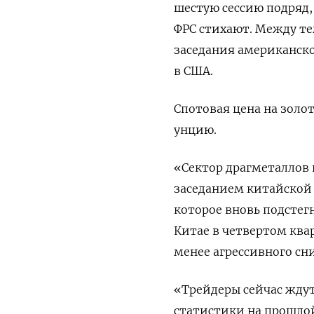
шестую сессию подряд,
ФРС стихают. Между те
заседания американск
в США.
Спотовая цена на золот
унцию.
«Сектор драгметаллов
заседанием китайской
которое вновь подстег
Китае в четвертом квар
менее агрессивного сн
«Трейдеры сейчас ждут
статистики на прошлой