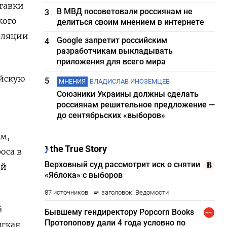
ставки
В МВД посоветовали россиянам не
3
кого
делиться своим мнением в интернете
фляции
Google запретит российским
4
разработчикам выкладывать
приложения для всего мира
ойскую
5
МНЕНИЯ
ВЛАДИСЛАВ ИНОЗЕМЦЕВ
Союзники Украины должны сделать
россиянам решительное предложение —
до сентябрьских «выборов»
м,
оса в
ой
й
ягкая