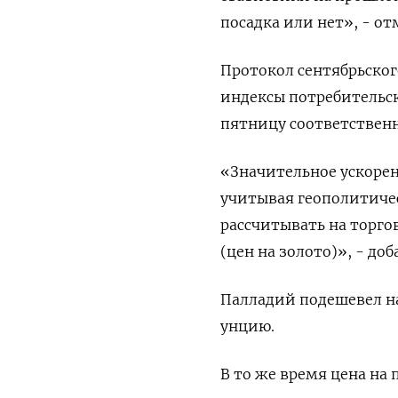
посадка или нет», - о
Протокол сентябрьского
индексы потребительск
пятницу соответственн
«Значительное ускорен
учитывая геополитиче
рассчитывать на торго
(цен на золото)», - доб
Палладий подешевел на 0
унцию.
В то же время цена на 