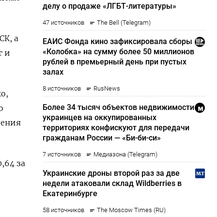
СК, а
г и
о,
о
дения
0,64 за