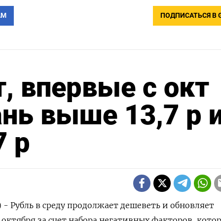
АМ
ПОДПИСАТЬСЯ В 
, впервые с окт
ань выше 13,7 р 
7 р
 - Рубль в среду продолжает дешеветь и обновляет
ктября за счет набора негативных факторов, кото