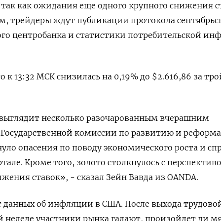
 так как ожидания еще одного крупного снижения 
м, трейдеры ждут публикации протокола сентябрьс
ого центробанка и статистики потребительской ин
о к 13:32 МСК снизилась на 0,19% до $2.616,86 за тр
 выглядит несколько разочарованным вчерашним
 Государственной комиссии по развитию и реформа
нуло опасения по поводу экономического роста и спр
тале. Кроме того, золото столкнулось с перспектив
ижения ставок», - сказал Зейн Вавда из OANDA.
 данных об инфляции в США. После выхода трудово
 неделе участники рынка гадают, произойдет ли м