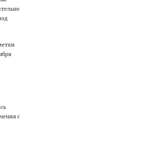
ительно
под
тметки
тября
есь
чения с