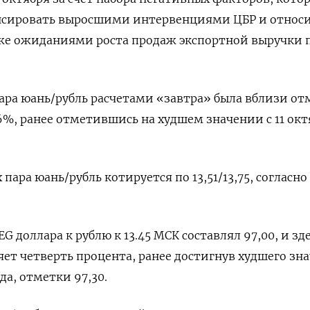
енсировать выросшими интервенциями ЦБР и относ
кже ожиданиями роста продаж экспортной выручки 
пара юань/рубль расчетами «завтра» была вблизи о
0,6%, ранее отметившись на худшем значении с 11 ок
пара юань/рубль котируется по 13,51/13,75, согласно
 доллара к рублю к 13.45 МСК составлял 97,00, и зд
яет четверть процента, ранее достигнув худшего зна
да, отметки 97,30.