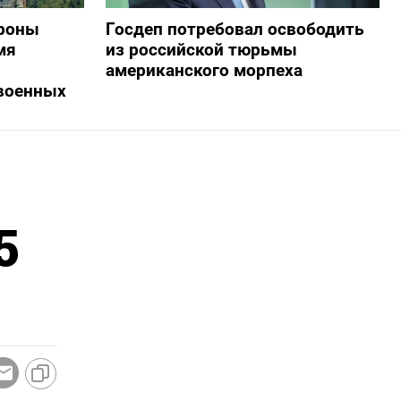
дроны
Госдеп потребовал освободить
мя
из российской тюрьмы
американского морпеха
военных
5