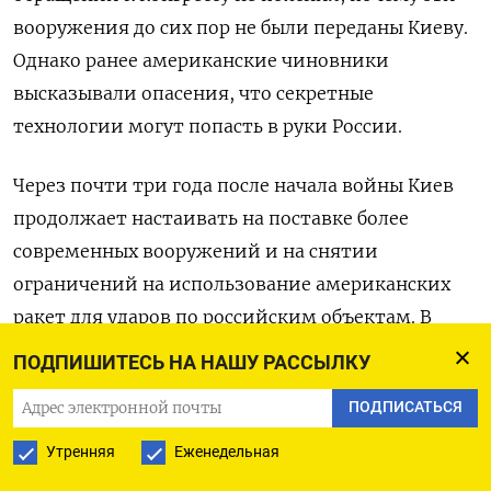
вооружения до сих пор не были переданы Киеву.
Однако ранее американские чиновники
высказывали опасения, что секретные
технологии могут попасть в руки России.
Через почти три года после начала войны Киев
продолжает настаивать на поставке более
современных вооружений и на снятии
ограничений на использование американских
ракет для ударов по российским объектам. В
конце сентября The Washington Post
сообщила
,
ПОДПИШИТЕСЬ НА НАШУ РАССЫЛКУ
что украинской стороне не удалось убедить США
ПОДПИСАТЬСЯ
в необходимости этих ударов. По словам
источников издания, в Белом доме и Пентагоне
Утренняя
Еженедельная
не видят достаточных аргументов,