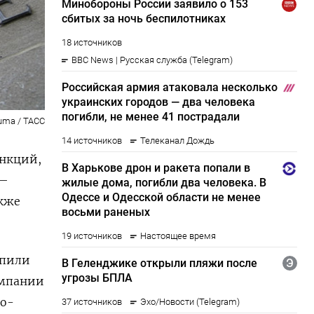
uma / ТАСС
анкций,
 —
акже
упили
омпании
но-