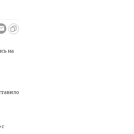
сь на
ставило
 с