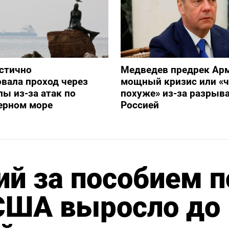
стично
Медведев предрек Ар
вала проход через
мощный кризис или «ч
ы из-за атак по
похуже» из-за разрыва
ерном море
Россией
й за пособием п
 США выросло до