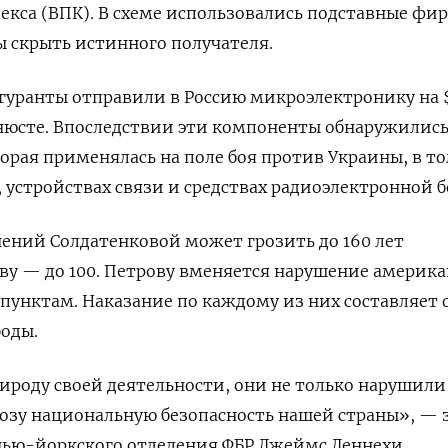
кса (ВПК). В схеме использовались подставные фи
бы скрыть истинного получателя.
гуранты отправили в Россию микроэлектронику на 
нюсте. Впоследствии эти компоненты обнаружилис
торая применялась на поле боя против Украины, в т
, устройствах связи и средствах радиоэлектронной 
ений Солдатенковой может грозить до 160 лет
ву — до 100. Петрову вменяется нарушение америка
 пунктам. Наказание по каждому из них составляет о
боды.
роду своей деятельности, они не только нарушили 
розу национальную безопасность нашей страны», — 
ью-йоркского отделения ФБР Джеймс Деннехи.