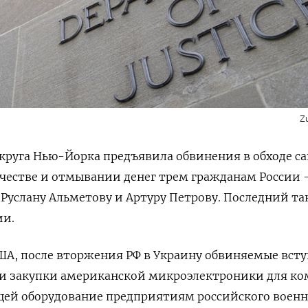
Z
круга Нью-Йорка предъявила обвинения в обходе с
честве и отмывании денег трем гражданам России
Руслану Альметову и Артуру Петрову. Последний т
ии.
А, после вторжения РФ в Украину обвиняемые вст
али закупки американской микроэлектроники для к
ющей оборудование предприятиям российского воен