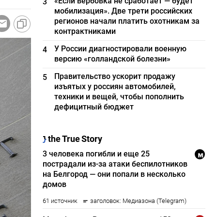
«Если вербовка не сработает — будет
3
мобилизация». Две трети российских
регионов начали платить охотникам за
контрактниками
У России диагностировали военную
4
версию «голландской болезни»
Правительство ускорит продажу
5
изъятых у россиян автомобилей,
техники и вещей, чтобы пополнить
дефицитный бюджет