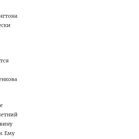
ингтона
ески
тся
енкова
е
-летний
вину
н. Ему