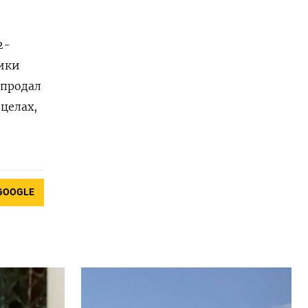
2-
ики
 продал
целах,
GOOGLE