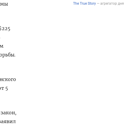
рмы
$225
ь
ом
борьбы.
нского
т 5
закон,
заявил