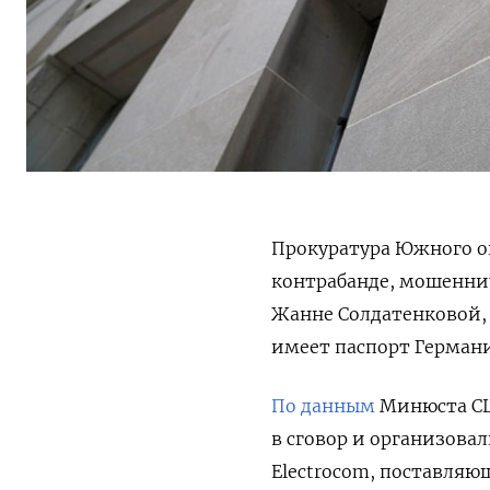
Прокуратура Южного о
контрабанде, мошенни
Жанне Солдатенковой, 
имеет паспорт Герман
По данным
Минюста СШ
в сговор и организов
Electrocom, поставля