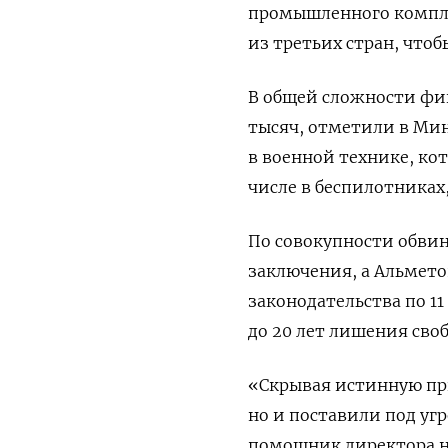
промышленного компле
из третьих стран, что
В общей сложности фи
тысяч, отметили в Ми
в военной технике, ко
числе в беспилотниках
По совокупности обвин
заключения, а Альмето
законодательства по 11
до 20 лет лишения сво
«Скрывая истинную при
но и поставили под уг
помощник директора н