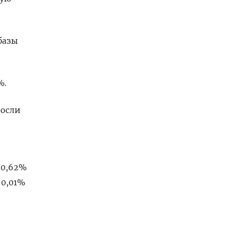
базы
%.
росли
 0,62%
 0,01%