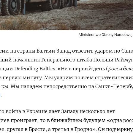
Ministerstwo Obrony Narodowej
ссии на страны Балтии Запад ответит ударом по Сан
ывший начальник Генерального штаба Польши Райму
ии Defending Baltics. «
Не в первый день (
российск
 в первую минуту. Мы ударим по всем стратегическ
0 км. Мы нападем непосредственно на Санкт-Петерб
d
.
о война в Украине дает Западу несколько лет
 Киев проиграет, то в ближайшем будущем «одна рос
е, другая в Бресте, а третья в Гродно». Он подчеркну