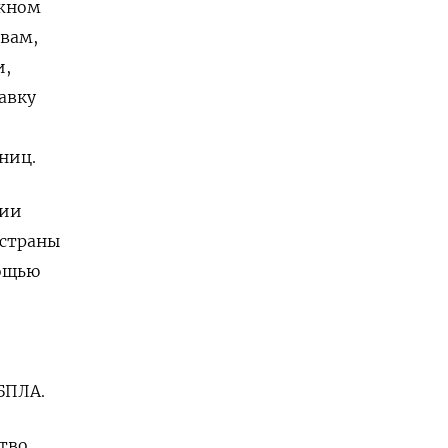
ожном
овам,
и,
авку
ниц.
нии
 страны
мощью
БПЛА.
ство