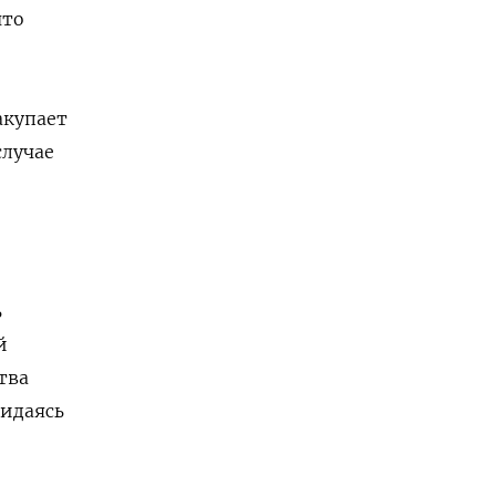
что
акупает
случае
ь
й
тва
жидаясь