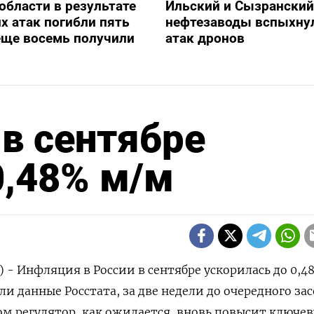
 области в результате
Ильский и Сызранский
х атак погибли пять
нефтезаводы вспыхну
еще восемь получили
атак дронов
в сентябре
0,48% м/м
) - Инфляция в России в сентябре ускорилась до 0,4
али данные Росстата, за две недели до очередного за
ом регулятор, как ожидается, вновь повысит ключе