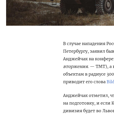
В случае нападения Ро
Петербургу, заявил б
Анджейчак на конференц
вторжения
. — ТМТ), а
объектам в радиусе 30
приводит его слова
Bil
Анджейчак отметил, чт
на подготовку, и если
дивизия будет во Львов