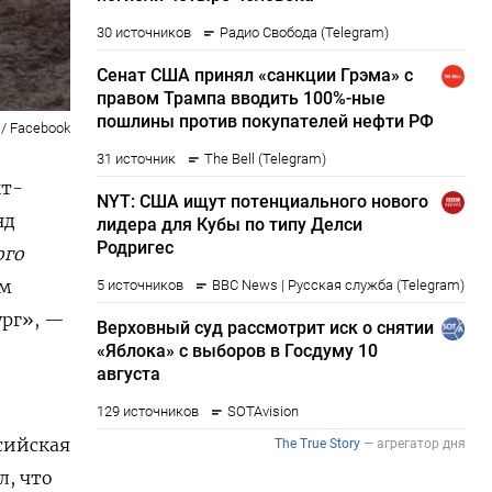
 / Facebook
кт-
нд
ого
им
ург
», —
сийская
л, что