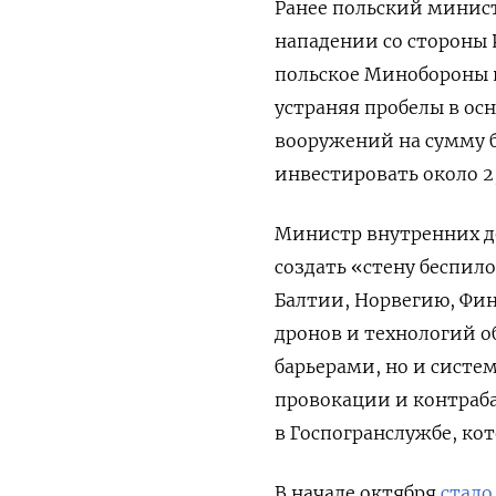
Ранее польский минис
нападении со стороны 
польское Минобороны 
устраняя пробелы в ос
вооружений на сумму б
инвестировать около 2
Министр внутренних д
создать «стену беспило
Балтии, Норвегию, Фин
дронов и технологий 
барьерами, но и систе
провокации и контраба
в Госпогранслужбе, ко
В начале октября
стало