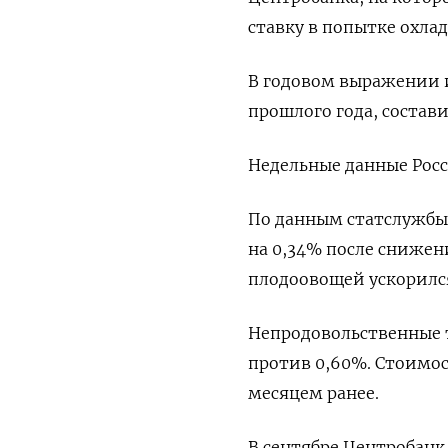
ставку в попытке охлад
В годовом выражении 
прошлого года, состави
Недельные данные Росст
По данным статслужбы,
на 0,34% после снижени
плодоовощей ускорился
Непродовольственные т
против 0,60%. Стоимост
месяцем ранее.
В сентябре Центробанк 