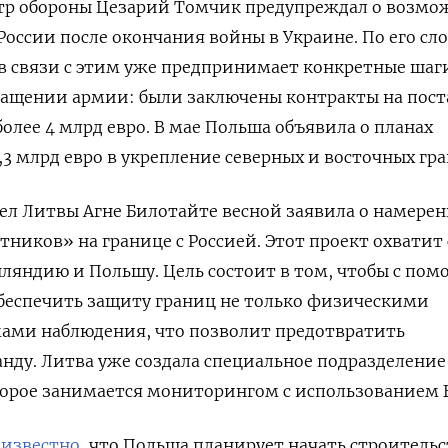
тр обороны Цезарий Томчик предупреждал о возм
России после окончания войны в Украине.
По его сл
в связи с этим уже предпринимает конкретные шаг
нащении армии: были заключены контракты на пост
олее 4 млрд евро
. В мае Польша объявила о планах
,3 млрд евро в укрепление северных и восточных гра
ел Литвы Агне Билотайте весной заявила о намере
тников» на границе с Россией. Этот проект охватит
ляндию и Польшу. Цель состоит в том, чтобы с по
обеспечить защиту границ не только физическими
мами наблюдения, что позволит предотвратить
нду. Литва уже создала специальное подразделение
торое занимается мониторингом с использованием 
 известно
, что Польша планирует начать строитель