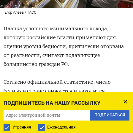
Егор Алеев / ТАСС
Планка условного минимального дохода,
которую российские власти применяют для
оценки уровня бедности, критически оторвана
от реальности, считают подавляющее
большинство граждан РФ.
Согласно официальной статистике, число
бедных в стране снижается и находится
на историческом минимуме: на конец второго
ПОДПИШИТЕСЬ НА НАШУ РАССЫЛКУ
квартала 2024 года их было лишь 8,5% населения
ПОДПИСАТЬСЯ
против 9% в 2022 году, 11% — в 2021-м и 13,5% —
в 2019-м.
Утренняя
Еженедельная