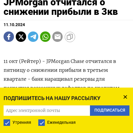
JPMorgan отчитался о
снижении прибыли в 3кв
11.10.2024
11 окт (Рейтер) - JPMorgan Chase отчитался в
пятницу о снижении прибыли в третьем
квартале - банк наращивал резервы для
покрытия возможных дефолтов по кредитам.
ПОДПИШИТЕСЬ НА НАШУ РАССЫЛКУ
Прибыль составила $12,90 миллиарда за три
ПОДПИСАТЬСЯ
месяца, закончившихся 30 сентября, по
сравнению с $13,15 миллиарда за аналогичный
Утренняя
Еженедельная
период годом ранее.