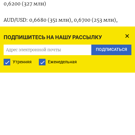
0,6200 (327 млн)
AUD/USD: 0,6680 (351 млн), 0,6700 (253 млн),
0,6730 (700 млн), 0,6750 (656 млн)
ПОДПИШИТЕСЬ НА НАШУ РАССЫЛКУ
AUD/NZD: 1,1000 (350 млн), 1,1050 (250 млн)
ПОДПИСАТЬСЯ
EUR/GBP: 0,8375 (225 млн), 0,8460 (378 млн)
Утренняя
Еженедельная
EUR/SEK: 11,4200 (316 млн)
Оригинал сообщения на английском языке
доступен по коду (Московское бюро)
ПОДПИСАТЬСЯ НА ТЕЛЕГРАМ