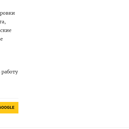
ировки
та,
еские
ее
.
 работу
GOOGLE