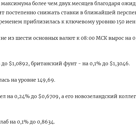
 максимума более чем двух месяцев благодаря ожи
ит постепенно снижать ставки в ближайшей перспе
ременем приблизилась к ключевому уровню 150 иен з
не из шести основных валют к 08:00 МСК вырос на 0
до $1,0892​, британский фунт - на 0,1% до $1,3046​.
ась на уровне 149,69.
 на 0,24% до $0,6709​, а его новозеландский коллег
б на 0,1% до 0,8634​.