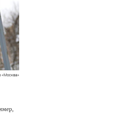
о «Москва»
имер,