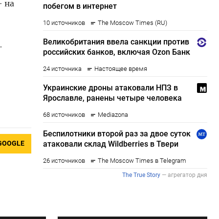
- на
.
GOOGLE