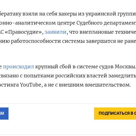
бератаку взяли на себя хакеры из украинской групп
онно-аналитическом центре Судебного департамен
АС «Правосудие»,
заявили
, что внеплановые технич
нию работоспособности системы завершатся не ран
же
происходил
крупный сбой в системе судов Москвы
 связано с попытками российских властей замедлить
стинга YouTube, а не с внешним вмешательством.
АМ
ПОДПИСАТЬСЯ В 