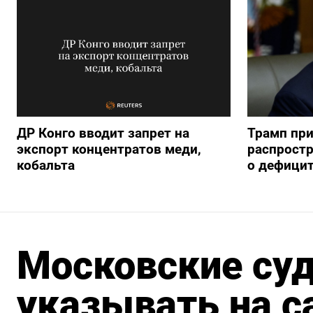
ДР Конго вводит запрет на
Трамп пр
экспорт концентратов меди,
распрост
кобальта
о дефицит
Московские су
указывать на 