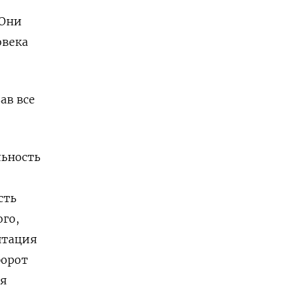
 Они
овека
ав все
ьность
сть
ого,
нтация
борот
ия