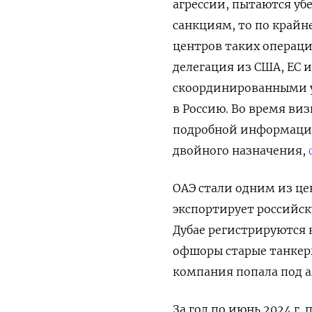
агрессии, пытаются убе
санкциям, то по крайн
центров таких операци
делегация из США, ЕС 
скоординированными у
в Россию. Во время ви
подробной информацией
двойного назначения,
ОАЭ стали одним из це
экспортирует российску
Дубае регистрируются
офшоры старые танкеры
компания попала под 
За год по июнь 2024 г