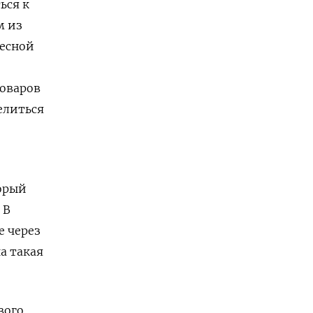
ься к
м из
Весной
оваров
елиться
торый
 В
е через
а такая
вого