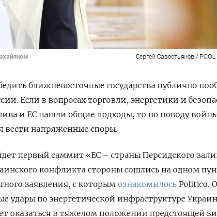
Нахайяном
Сергей Савостьянов / POOL /
убедить ближневосточные государства публично поо
сии. Если в вопросах торговли, энергетики и безоп
лива и ЕС нашли общие подходы, то по поводу войны
я вести напряженные споры.
ойдет первый саммит «ЕС – страны Персидского зали
аинского конфликта стороны сошлись на одном пун
стного заявления, с которым
ознакомилось
Politico. 
ые удары по энергетической инфраструктуре Украин
жет оказаться в тяжелом положении предстоящей з