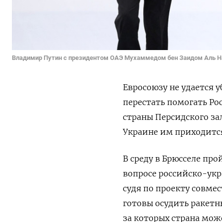
Владимир Путин с президентом ОАЭ Мухаммедом бен Заидом Аль 
Евросоюзу не удается 
перестать помогать Рос
страны Персидского за
Украине им приходитс
В среду в Брюсселе пр
вопросе российско-укр
судя по проекту совме
готовы осудить ракетн
за которых страна мо