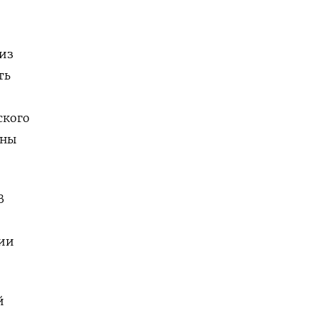
 из
ть
ского
оны
В
сии
й