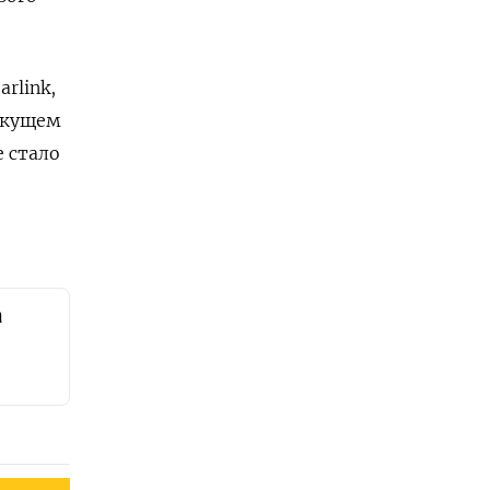
rlink,
текущем
е стало
а