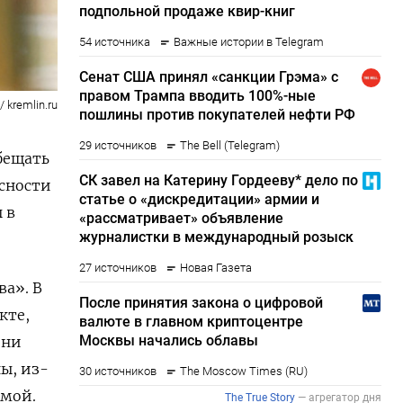
 kremlin.ru
бещать
асности
 в
ва». В
кте,
Они
ы, из-
имой.