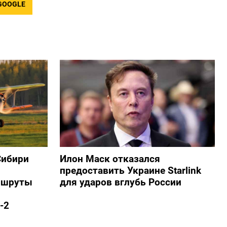
GOOGLE
Сибири
Илон Маск отказался
предоставить Украине Starlink
ршруты
для ударов вглубь России
-2