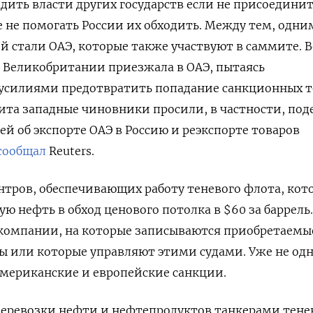
дить власти других государств если не присоединит
е не помогать России их обходить. Между тем, одни
й стали ОАЭ, которые также участвуют в саммите. 
и Великобритании приезжала в ОАЭ, пытаясь
силиями предотвратить попадание санкционных т
зита западные чиновники просили, в частности, под
 об экспорте ОАЭ в Россию и реэкспорте товаров
сообщал
Reuters.
нтров, обеспечивающих работу теневого флота, ко
ю нефть в обход ценового потолка в $60 за баррель.
 компании, на которые записываются приобретаемы
 или которые управляют этими судами. Уже не одн
американские и европейские санкции.
. перевозки нефти и нефтепродуктов танкерами тене