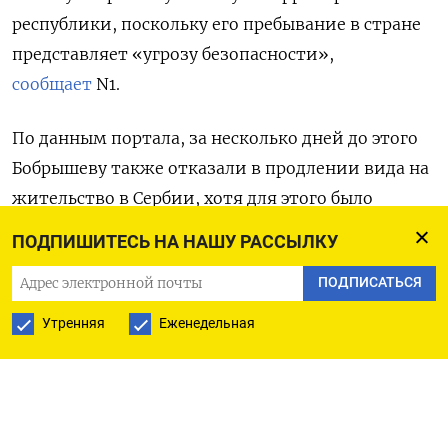
республики, поскольку его пребывание в стране
представляет «угрозу безопасности»,
сообщает
N1.
По данным портала, за несколько дней до этого
Бобрышеву также отказали в продлении вида на
жительство в Сербии, хотя для этого было
основание — у россиянина есть недвижимость в
ПОДПИШИТЕСЬ НА НАШУ РАССЫЛКУ
стране.
ПОДПИСАТЬСЯ
На то, чтобы покинуть страну, у Бобрышева есть
Утренняя
Еженедельная
30 дней. Сам он в разговоре с журналистом N1
заявил, что не знает, почему он представляет
опасность для Сербии, в которой живет уже
восемь лет. По его словам, он приехал задолго до