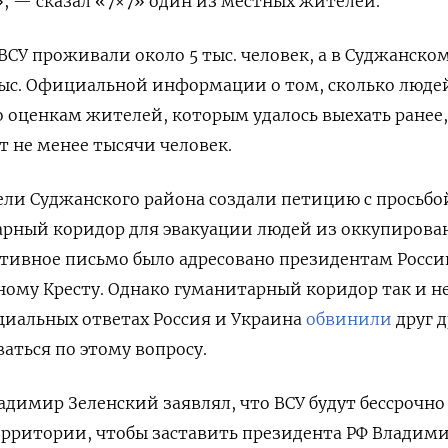
», — сказал «7×7» один из местных жителей.
ВСУ проживали около 5 тыс. человек, а в Суджанско
тыс. Официальной информации о том, сколько люде
По оценкам жителей, которым удалось выехать ранее,
т не менее тысячи человек.
ели Суджанского района создали петицию с просьбо
арный коридор для эвакуации людей из оккупирова
ктивное письмо было адресовано президентам Росси
ному Кресту. Однако гуманитарный коридор так и н
циальных ответах Россия и Украина
обвинили
друг д
аться по этому вопросу.
димир Зеленский заявлял, что ВСУ будут бессрочно
ерритории, чтобы заставить президента РФ Владим