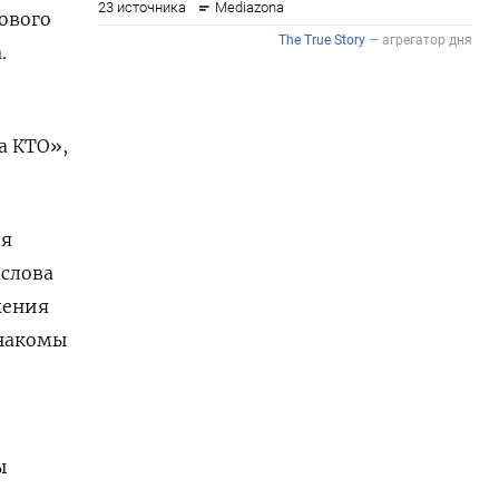
ового
.
а КТО»,
ия
 слова
жения
знакомы
ы