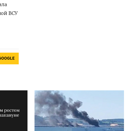
ала
ной ВСУ
GOOGLE