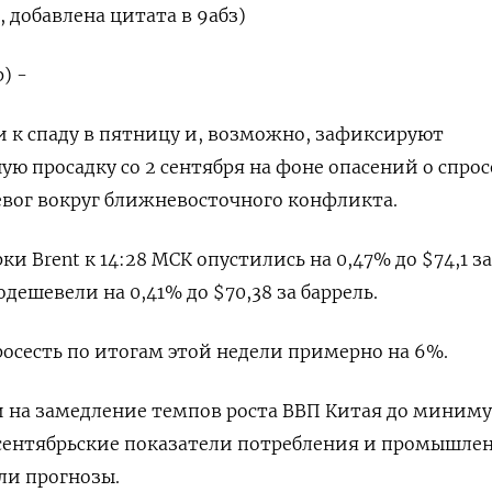
 добавлена цитата в 9абз)
) -
 к спаду в пятницу и, возможно, зафиксируют
ю просадку со 2 сентября на фоне опасений о спрос
евог вокруг ближневосточного конфликта.
и Brent к 14:28 МСК опустились на 0,47% до $74,1 за
одешевели на 0,41% до $70,38 за баррель.
росесть по итогам этой недели примерно на 6%.
 на замедление темпов роста ВВП Китая до миниму
я сентябрьские показатели потребления и промышле
ли прогнозы.