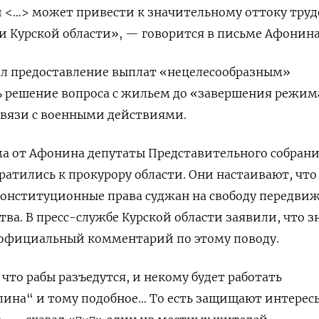
 <…> может привести к значительному оттоку труд
и Курской области», — говорится в письме Афонина
вал предоставление выплат «нецелесообразным»
 решение вопроса с жильем до «завершения режим
связи с военными действиями.
ма от Афонина депутаты Представительного собран
ратились к прокурору области. Они настаивают, что
онституционные права суджан на свободу передви
тва. В пресс-службе Курской области заявили, что 
т официальный комментарий по этому поводу.
 что рабы разъедутся, и некому будет работать
лина“ и тому подобное… То есть защищают интерес