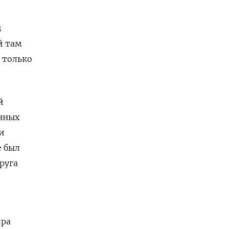
м
й там
 только
й
нных
и
е был
руга
ира