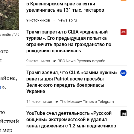
нлайн / VK
вого
л
о
района,
и
».
ло
действий
е мер