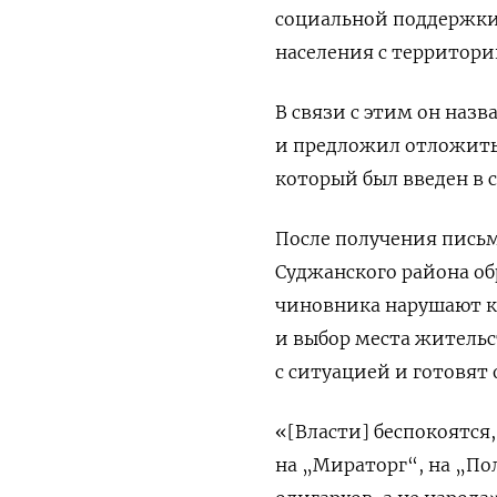
социальной поддержки
населения с территори
В связи с этим он наз
и предложил отложить
который был введен в 
После получения пись
Суджанского района об
чиновника нарушают к
и выбор места жительс
с ситуацией и готовя
«[Власти] беспокоятся,
на „Мираторг“, на „По