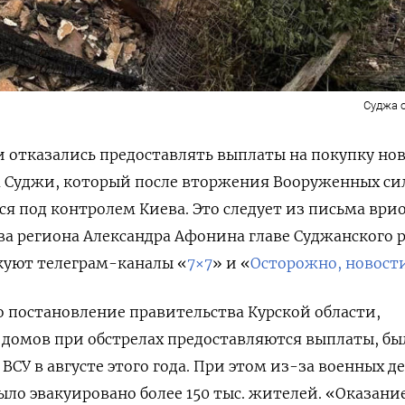
Суджа о
и отказались предоставлять выплаты на покупку но
 Суджи, который после вторжения Вооруженных си
ся под контролем Киева. Это следует из письма ври
а региона Александра Афонина главе Суджанского 
куют телеграм-каналы «
7×7
» и «
Осторожно, новост
 постановление правительства Курской области,
 домов при обстрелах предоставляются выплаты, бы
ВСУ в августе этого года. При этом из-за военных 
ыло эвакуировано более 150 тыс. жителей. «Оказани