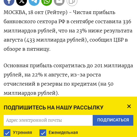
МОСКВА, 18 окт (Рейтер) - Чистая прибыль
банковского сектора РФ в сентябре составила 336
миллиардов рублей, что на 23% ниже результата
августа (433 миллиарда рублей), сообщил ЦБР в
обзоре в пятницу.
Основная прибыль сократилась до 201 миллиарда
рублей, на 22% к августе, из-за роста
отчислений в резервы по кредитам (на 50
миллиардов рублей).
ПОДПИШИТЕСЬ НА НАШУ РАССЫЛКУ
«В части неосновной прибыли у банков в два
раза снизились доходы от переоценки инвалюты
ПОДПИСАТЬСЯ
(до 68 миллиардов рублей со 136 миллиардов
Утренняя
Еженедельная