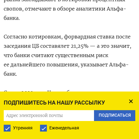
свопов, отмечают в обзоре аналитики Альфа-
банка.
Согласно котировкам, форвардная ставка после
заседания ЦБ составялет 21,25% — а это значит,
что банки считают существенным риск
ее дальнейшего повышения, указывает Альфа-
банк.
С лета 2023 года Центробанк уже семь раз
поднимал ставку и довел ее до 19% годовых —
ПОДПИШИТЕСЬ НА НАШУ РАССЫЛКУ
самого высокого уровня с первых недель
ПОДПИСАТЬСЯ
вторжения в Украину. На октябрьском заседании
Утренняя
Еженедельная
будет сделан еще один шаг вверх, единодушны