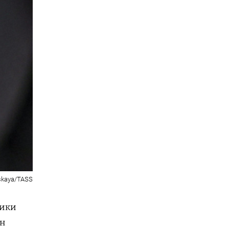
skaya/TASS
тики
лн