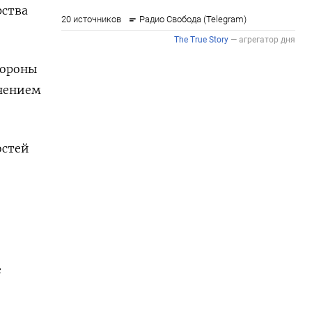
рства
бороны
учением
остей
е