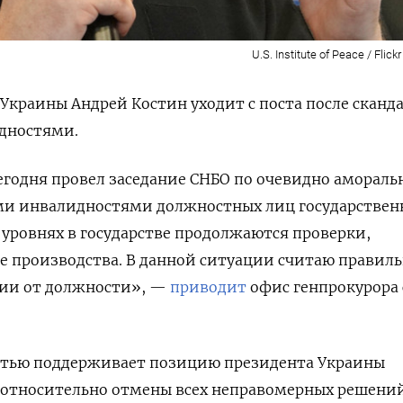
U.S. Institute of Peace / Flick
Украины Андрей Костин уходит с поста после сканд
дностями.
годня провел заседание СНБО по очевидно амораль
и инвалидностями должностных лиц государствен
х уровнях в государстве продолжаются проверки,
е производства. В данной ситуации считаю правил
нии от должности», —
приводит
офис генпрокурора 
остью поддерживает позицию президента Украины
 относительно отмены всех неправомерных решени