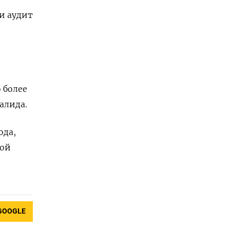
и аудит
 более
алида.
ода,
ной
GOOGLE