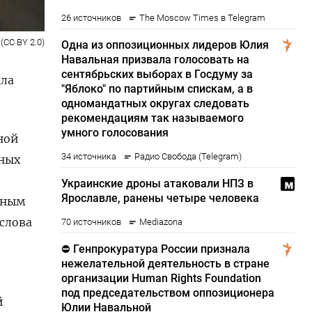
r (CC BY 2.0)
ала
ной
ных
ьным
слова
й