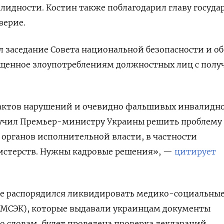
лидности. Костин также поблагодарил главу госуда
верие.
л заседание Совета национальной безопасности и о
ященное злоупотреблениям должностных лиц с пол
актов нарушений и очевидно фальшивых инвалидн
учил Премьер-министру Украины решить проблему
 органов исполнительной власти, в частности
стерств. Нужны кадровые решения», —
цитирует
кже распорядился ликвидировать медико-социальны
(МСЭК), которые выдавали украинцам документы
го словам, будет проведена проверка деклараций