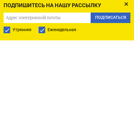
ПОДПИШИТЕСЬ НА НАШУ РАССЫЛКУ
2025-го тарифы увеличатся еще на 11,9%. В то же
время ожидаемая инфляция составит 7,3%. На
ПОДПИСАТЬСЯ
такую же величину будут повышены социальные
Утренняя
Еженедельная
выплаты и пособия, а также размер
материнского капитала.
В результате, по мнению Останиной, россияне
начнут чаще подавать заявления на расторжение
брака для получения субсидии на оплату
коммунальных услуг. Согласно действующим
правилам, такую выплату от государства можно
получить, если доля расходов на ЖКУ в общем
семейном бюджете превышает установленный в
том или ином регионе максимально
допустимый уровень.