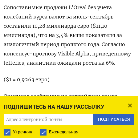
Сопоставимые продажи L'Oreal без учета
колебаний курса валют за июль-сентябрь
составили 10,28 миллиарда евро ($11,10
миллиарда), что на 3,4% выше показателя за
аналогичный период прошлого года. Согласно
консенсус-прогнозу Visible Alpha, приведенному
Jefferies, аналитики ожидали роста на 6%.
($1 = 0,9263 евро)
Оригинал сообщения на английском языке
доступен по коду: (Доминик Паттон)
ПОДПИШИТЕСЬ НА НАШУ РАССЫЛКУ
ПОДПИСАТЬСЯ
Утренняя
Еженедельная
ПОДПИСАТЬСЯ НА ТЕЛЕГРАМ