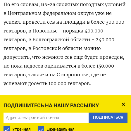
По его словам, из-за сложных погодных условий
в Центральном федеральном округе уже не
успеют провести сев на площади в более 300.000
гектаров, в Поволжье - порядка 400.000
гектаров, в Волгоградской области - 240.000
гектаров, в Ростовской области можно
допустить, что немного сев еще будет проведен,
но пока недосев оценивается в более 150.000
гектаров, также и на Ставрополье, где не
успевают досеять 100.000 гектаров.
Чекмарев отметил, что гектар озимых дает
ПОДПИШИТЕСЬ НА НАШУ РАССЫЛКУ
порядка 4 миллионов тонн зерна, яровых - более
2 миллионов тонн.
ПОДПИСАТЬСЯ
Утренняя
Еженедельная