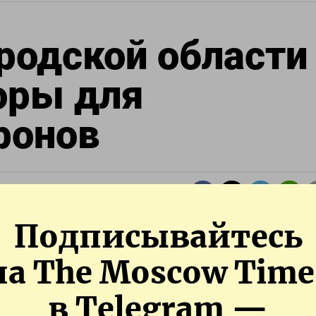
родской области
оры для
ронов
Обновлено:
29.10.2024
Подписывайтесь
на The Moscow Time
в Telegram —