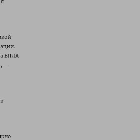
ия
вкой
мации.
за БПЛА
», —
ов
ярно