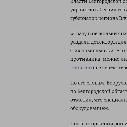
Власти Белгородской 
украинских беспилотн
губернатор региона Вяч
«Сразу в нескольких н
раздали детекторы дл
С их помощью жители с
противника, можно ли 
написал
он в своем тел
По его словам, Вооруж
по Белгородской облас
отметил, что специали
оборудованием.
После вторжения росси