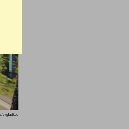
e/vvgladkov