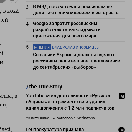
В МВД посоветовали россиянам не
3
 в 2024
делиться своим мнением в интернете
лей,
Google запретит российским
4
разработчикам выкладывать
приложения для всего мира
х
5
МНЕНИЯ
ВЛАДИСЛАВ ИНОЗЕМЦЕВ
ой
Союзники Украины должны сделать
россиянам решительное предложение —
ии
до сентябрьских «выборов»
ства, в
ей,
блей,