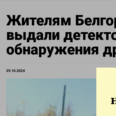
Жителям Белго
выдали детект
обнаружения д
29.10.2024