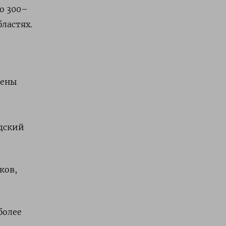
до 300–
бластях.
дены
одский
ков,
более