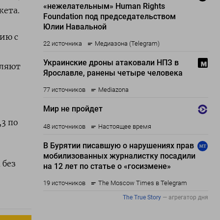
жета.
ию с
вляют
,3 по
 без