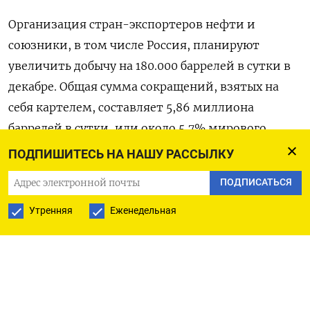
Организация стран-экспортеров нефти и
союзники, в том числе Россия, планируют
увеличить добычу на 180.000 баррелей в сутки в
декабре. Общая сумма сокращений, взятых на
себя картелем, составляет 5,86 миллиона
баррелей в сутки, или около 5,7% мирового
спроса на нефть.
ПОДПИШИТЕСЬ НА НАШУ РАССЫЛКУ
ПОДПИСАТЬСЯ
«ОПЕК+ всегда говорила, что сворачивание
добровольного сокращения добычи должно
Утренняя
Еженедельная
зависеть от рыночных условий», - сказал Гарри
Чилингвирэн из Onyx Capital Group.
Решение об отсрочке может быть принято уже
на следующей неделе, сказали Рейтер два