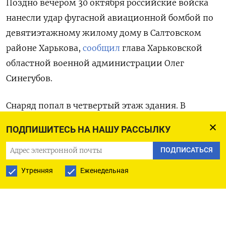
Поздно вечером 30 октября российские войска
нанесли удар фугасной авиационной бомбой по
девятиэтажному жилому дому в Салтовском
районе Харькова,
сообщил
глава Харьковской
областной военной администрации Олег
Синегубов.
Снаряд попал в четвертый этаж здания. В
результате были полностью разрушены этажи с
ПОДПИШИТЕСЬ НА НАШУ РАССЫЛКУ
6-го по первый,
уточнил
мэр Харькова Игорь
ПОДПИСАТЬСЯ
Терехов. При этом жильцы нижних этажей
оказались под завалами, а люди на верхних —
Утренняя
Еженедельная
заблокированы, начался пожар. По данным
Синегубова, погибли три человека: один из них
— 11-летний мальчик, которого достали из-под