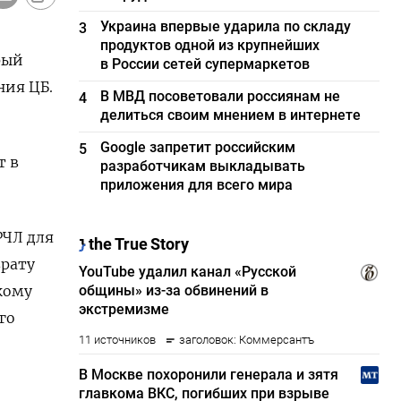
Украина впервые ударила по складу
3
продуктов одной из крупнейших
рый
в России сетей супермаркетов
ния ЦБ.
В МВД посоветовали россиянам не
4
делиться своим мнением в интернете
Google запретит российским
5
т в
разработчикам выкладывать
приложения для всего мира
РЧЛ для
врату
кому
го