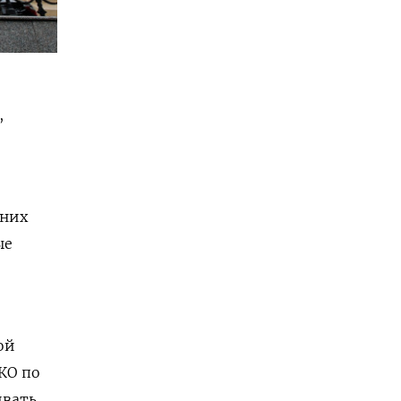
,
 них
ые
ой
КО по
ивать