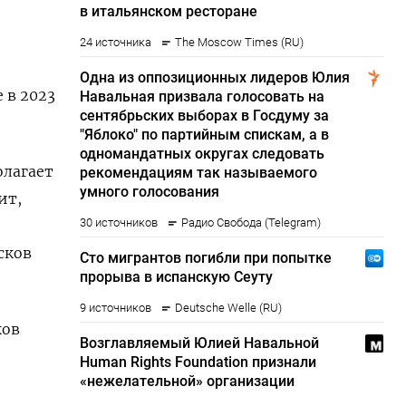
 в 2023
олагает
ит,
сков
ков