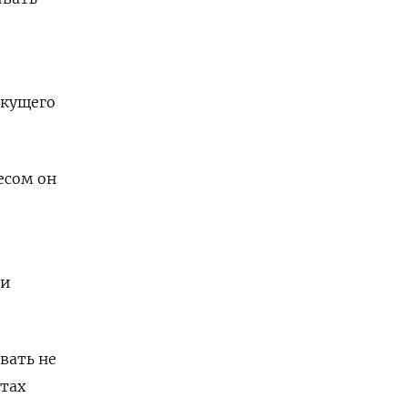
екущего
есом он
ти
вать не
нтах