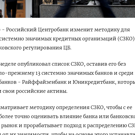
) - Российский Центробанк изменит методику для
системно значимых кредитных организаций (СЗКО)
нковского регулирования ЦБ.
еделе опубликовал список СЗКО, оставив его без
по-прежнему 13 системно значимых банков и среди
банков - Райффайзенбанк и Юникредитбанк, котор
 свои российские активы.
сматривает методику определения СЗКО, чтобы с ее
олее точно оценивать влияние банка или банковск
рынок и прорабатывает подход к распределению СЗ
 от их значимости, чтобы на основе этого устанавл