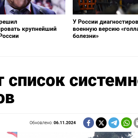
зрешил
У России диагностиро
ировать крупнейший
военную версию «голл
России
болезни»
 список системн
ов
Обновлено:
06.11.2024