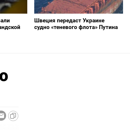
вали
Швеция передаст Украине
андской
судно «теневого флота» Путина
о