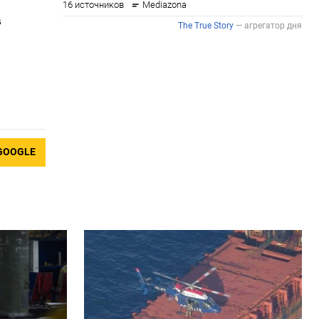
в
GOOGLE