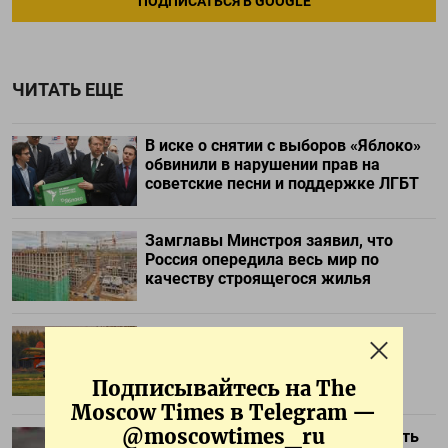
ПОДПИСАТЬСЯ В GOOGLE
ЧИТАТЬ ЕЩЕ
В иске о снятии с выборов «Яблоко»
обвинили в нарушении прав на
советские песни и поддержке ЛГБТ
Замглавы Минстроя заявил, что
Россия опередила весь мир по
качеству строящегося жилья
«Летать не на чем». В Сибири не
смогли запустить региональные
авиамаршруты из-за провала
Подписывайтесь на The
импортозамещения Ан-2
Moscow Times в Telegram —
@moscowtimes_ru
Илон Маск отказался предоставить