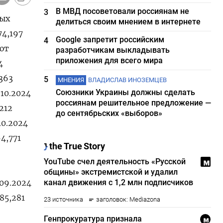
В МВД посоветовали россиянам не
3
ных
делиться своим мнением в интернете
74,197
Google запретит российским
4
ют
разработчикам выкладывать
приложения для всего мира
4
,363
5
МНЕНИЯ
ВЛАДИСЛАВ ИНОЗЕМЦЕВ
Союзники Украины должны сделать
.10.2024
россиянам решительное предложение —
,212
до сентябрьских «выборов»
10.2024
64,771
.09.2024
85,281