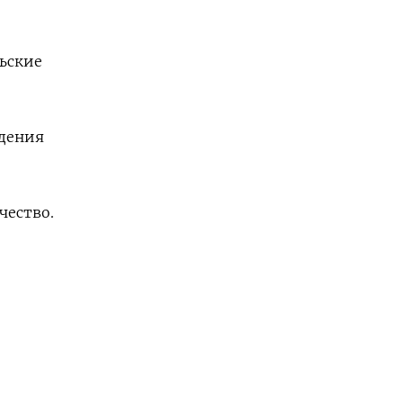
ьские
ждения
чество.