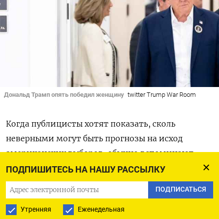
Дональд Трамп опять победил женщину
twitter Trump War Room
Когда публицисты хотят показать, сколь
неверными могут быть прогнозы на исход
американских выборов, обычно вспоминают
фото
переизбранного президента Гарри Трумэна
ПОДПИШИТЕСЬ НА НАШУ РАССЫЛКУ
с газетой New York Times, передовица которой
ПОДПИСАТЬСЯ
гласит: «Дьюи побеждает Трумэна». Я, конечно,
Утренняя
Еженедельная
не могу похвастаться работой в этой прекрасной