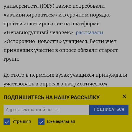
университета (ЮГУ) также потребовали
«активизироваться» и в срочном порядке
пройти анкетирование на платформе
«Неравнодушный человек»,
рассказали
«Осторожно, новости» учащиеся. Вести учет
принявших участие в опросе обязали старост
групп.
До этого в пермских вузах учащихся принуждали
участвовать в опросах о патриотическом
воспитании,
писала
DOXA. У студентов
ПОДПИШИТЕСЬ НА НАШУ РАССЫЛКУ
Пермского государственного медицинского
ПОДПИСАТЬСЯ
университета (ПГМУ), Политехнического
университета (ПНИПУ), Института культуры
Утренняя
Еженедельная
(ПГИК) и Пермского университета (ПГНИУ)