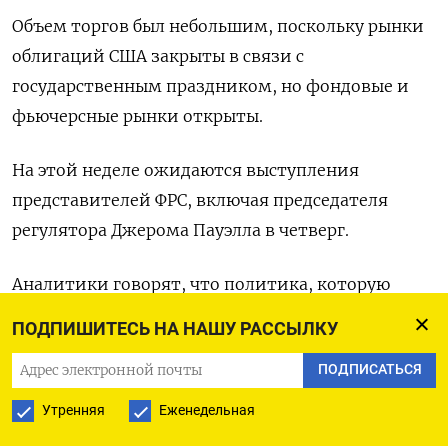
Объем торгов был небольшим, поскольку рынки
облигаций США закрыты в связи с
государственным праздником, но фондовые и
фьючерсные рынки открыты.
На этой неделе ожидаются выступления
представителей ФРС, включая председателя
регулятора Джерома Пауэлла в четверг.
Аналитики говорят, что политика, которую
будет проводить Трамп, окажет повышательное
ПОДПИШИТЕСЬ НА НАШУ РАССЫЛКУ
давление на инфляцию и доходность облигаций
ПОДПИСАТЬСЯ
США, что ограничит пространство для снижения
ставки ФРС.
Утренняя
Еженедельная